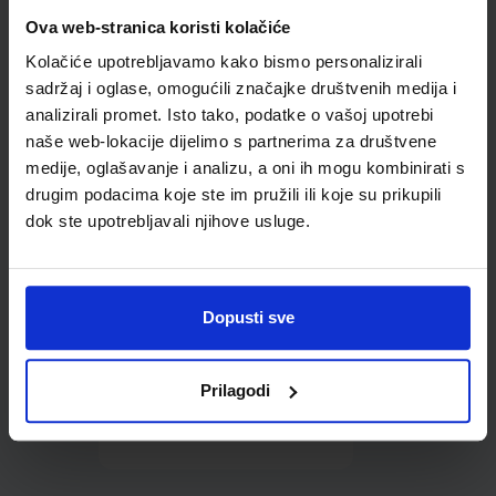
Omot PVC za školske
Ova web-stranica koristi kolačiće
udžbenike; dimenzije
Kolačiće upotrebljavamo kako bismo personalizirali
452x282; tip 285
sadržaj i oglase, omogućili značajke društvenih medija i
analizirali promet. Isto tako, podatke o vašoj upotrebi
naše web-lokacije dijelimo s partnerima za društvene
medije, oglašavanje i analizu, a oni ih mogu kombinirati s
drugim podacima koje ste im pružili ili koje su prikupili
dok ste upotrebljavali njihove usluge.
0,85 €
Dopusti sve
Prilagodi