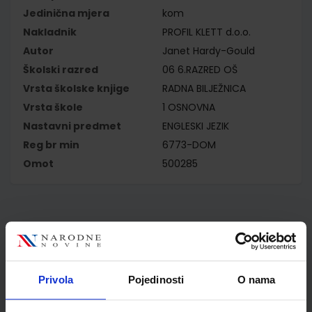
Jedinična mjera
kom
Nakladnik
PROFIL KLETT d.o.o.
Autor
Janet Hardy-Gould
Školski razred
06 6.RAZRED OŠ
Vrsta školske knjige
RADNA BILJEŽNICA
Vrsta škole
1 OSNOVNA
Nastavni predmet
ENGLESKI JEZIK
Reg br min
6773-DOM
Omot
500285
Kupci najčešće biraju..
Privola
Pojedinosti
O nama