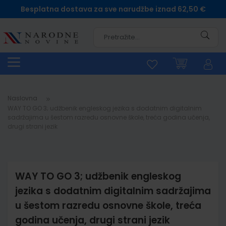
Besplatna dostava za sve narudžbe iznad 62,50 €
Pretra
Naslovna
WAY TO GO 3; udžbenik engleskog jezika s dodatnim digitalnim
sadržajima u šestom razredu osnovne škole, treća godina učenja,
drugi strani jezik
WAY TO GO 3; udžbenik engleskog
jezika s dodatnim digitalnim sadržajima
u šestom razredu osnovne škole, treća
godina učenja, drugi strani jezik