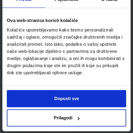
Kupci najčešće biraju..
Ova web-stranica koristi kolačiće
Kolačiće upotrebljavamo kako bismo personalizirali
Omot PVC za školske
sadržaj i oglase, omogućili značajke društvenih medija i
udžbenike; dimenzije
analizirali promet. Isto tako, podatke o vašoj upotrebi
412x267; tip 170
naše web-lokacije dijelimo s partnerima za društvene
medije, oglašavanje i analizu, a oni ih mogu kombinirati s
drugim podacima koje ste im pružili ili koje su prikupili
dok ste upotrebljavali njihove usluge.
Dopusti sve
0,85 €
Prilagodi