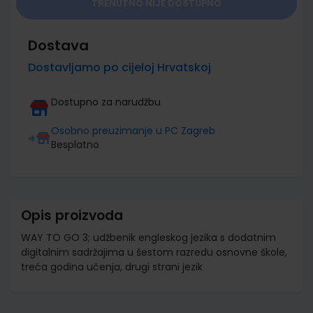
TRENUTNO NIJE DOSTUPNO
Dostava
Dostavljamo po cijeloj Hrvatskoj
Dostupno za narudžbu
Osobno preuzimanje u PC Zagreb
Besplatno
Opis proizvoda
WAY TO GO 3; udžbenik engleskog jezika s dodatnim
digitalnim sadržajima u šestom razredu osnovne škole,
treća godina učenja, drugi strani jezik