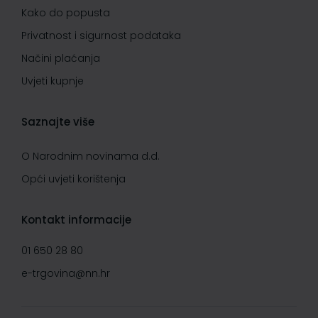
Kako do popusta
Privatnost i sigurnost podataka
Načini plaćanja
Uvjeti kupnje
Saznajte više
O Narodnim novinama d.d.
Opći uvjeti korištenja
Kontakt informacije
01 650 28 80
e-trgovina@nn.hr