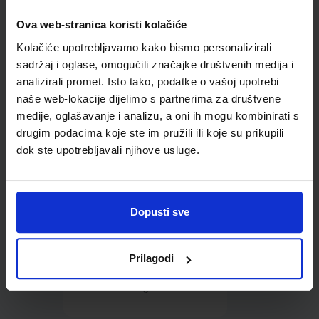
Ova web-stranica koristi kolačiće
Omot PVC za školske
Kolačiće upotrebljavamo kako bismo personalizirali
udžbenike; dimenzije
433x304; tip 164
sadržaj i oglase, omogućili značajke društvenih medija i
analizirali promet. Isto tako, podatke o vašoj upotrebi
naše web-lokacije dijelimo s partnerima za društvene
medije, oglašavanje i analizu, a oni ih mogu kombinirati s
drugim podacima koje ste im pružili ili koje su prikupili
dok ste upotrebljavali njihove usluge.
0,85 €
Dopusti sve
Prilagodi