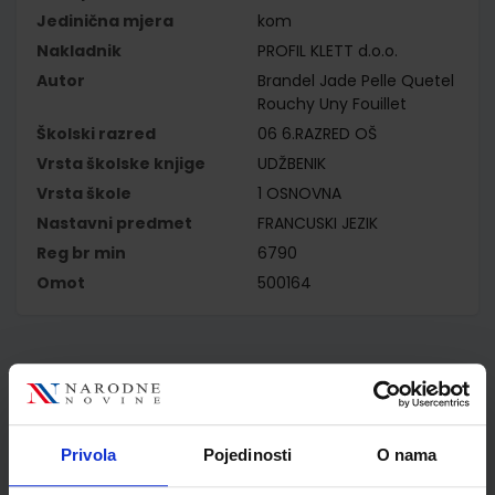
Jedinična mjera
kom
Nakladnik
PROFIL KLETT d.o.o.
Autor
Brandel Jade Pelle Quetel
Rouchy Uny Fouillet
Školski razred
06 6.RAZRED OŠ
Vrsta školske knjige
UDŽBENIK
Vrsta škole
1 OSNOVNA
Nastavni predmet
FRANCUSKI JEZIK
Reg br min
6790
Omot
500164
Kupci najčešće biraju..
Privola
Pojedinosti
O nama