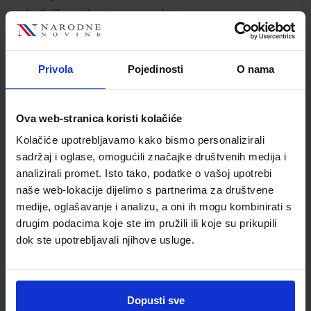
Jedinična mjera
kom
Nakladnik
ALFA d.d.
Autor
Gordana Paić Željko
Bošnjak
Privola
Pojedinosti
O nama
Školski razred
06 6.RAZRED OŠ
Vrsta školske knjige
NASTAVNI LISTIĆI
Ova web-stranica koristi kolačiće
Vrsta škole
1 OSNOVNA
Nastavni predmet
MATEMATIKA
Kolačiće upotrebljavamo kako bismo personalizirali
sadržaj i oglase, omogućili značajke društvenih medija i
Reg br min
6525-DOM
analizirali promet. Isto tako, podatke o vašoj upotrebi
naše web-lokacije dijelimo s partnerima za društvene
medije, oglašavanje i analizu, a oni ih mogu kombinirati s
drugim podacima koje ste im pružili ili koje su prikupili
dok ste upotrebljavali njihove usluge.
Dopusti sve