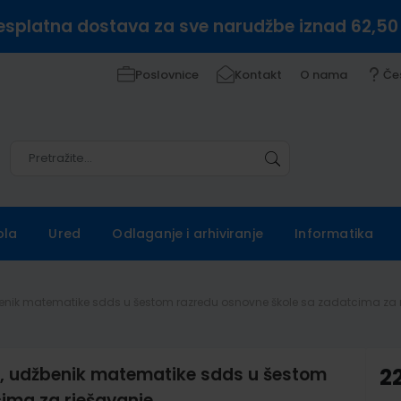
esplatna dostava za sve narudžbe iznad 62,50
Poslovnice
Kontakt
O nama
Če
Pretražite
Pretražite
ola
Ured
Odlaganje i arhiviranje
Informatika
džbenik matematike sdds u šestom razredu osnovne škole sa zadatcima za 
io, udžbenik matematike sdds u šestom
22
ima za rješavanje