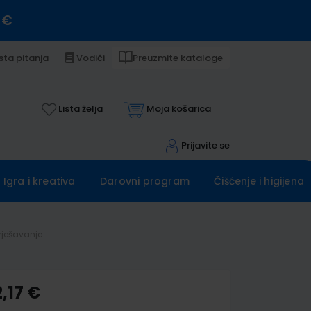
 €
sta pitanja
Vodiči
Preuzmite kataloge
Lista želja
Moja košarica
Prijavite se
Igra i kreativa
Darovni program
Čišćenje i higijena
rješavanje
,17 €