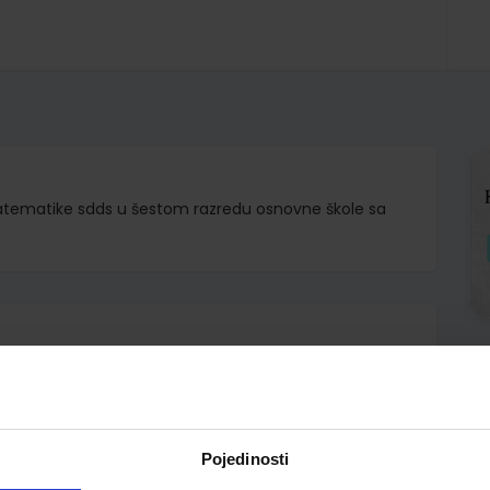
 matematike sdds u šestom razredu osnovne škole sa
d.d.
Bogner Boroš Brkić Kuliš Rodiger Zvelf
Pojedinosti