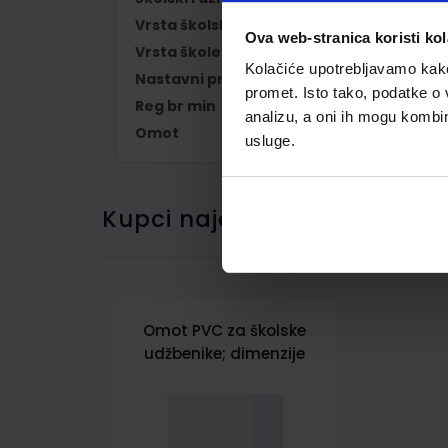
Vrsta školske knjige
UDŽBENIK
Ova web-stranica koristi kol
Vrsta škole
1 OSNOVNA
Kolačiće upotrebljavamo kako 
Nastavni predmet
MATEMATIKA
promet. Isto tako, podatke o 
Reg br min
7055
analizu, a oni ih mogu kombini
Omot
500175
usluge.
Kupci najčešće biraju..
Omot PVC za školske
udžbenike; dimenzije
415x267; tip 175