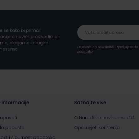
te se kako bi primali
acije o novim proizvodima i
ma, akcijama i drugim
Prijavom na newsletter izjavljujete d
nostima
podataka
 informacije
Saznajte više
kupovati
O Narodnim novinama d.d.
do popusta
Opći uvjeti korištenja
nost i sigurnost podataka