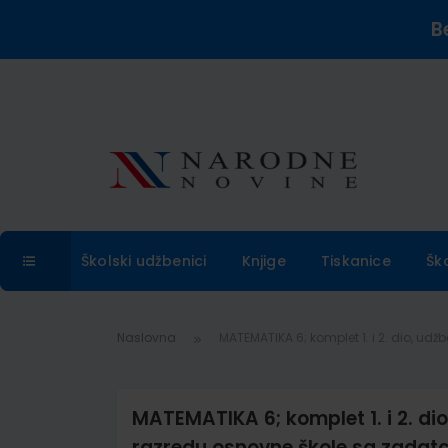
B
Školski udžbenici
Knjige
Tiskanice
Šk
Naslovna
MATEMATIKA 6; komplet 1. i 2. dio, u
MATEMATIKA 6; komplet 1. i 2. d
razredu osnovne škole sa zadatc