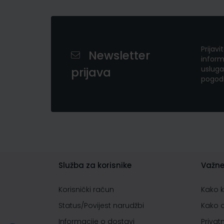
Prijavi
Newsletter
inform
usluga
prijava
pogod
Služba za korisnike
Važne
Korisnički račun
Kako 
Status/Povijest narudžbi
Kako 
Informacije o dostavi
Privat