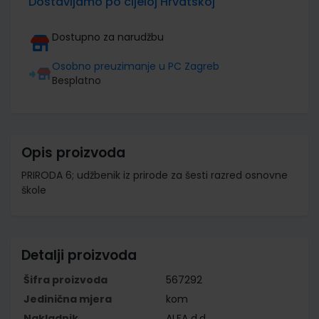
Dostavljamo po cijeloj Hrvatskoj
Dostupno za narudžbu
Osobno preuzimanje u PC Zagreb
Besplatno
Opis proizvoda
PRIRODA 6; udžbenik iz prirode za šesti razred osnovne
škole
Detalji proizvoda
Šifra proizvoda
567292
Jedinična mjera
kom
Nakladnik
ALFA d.d.