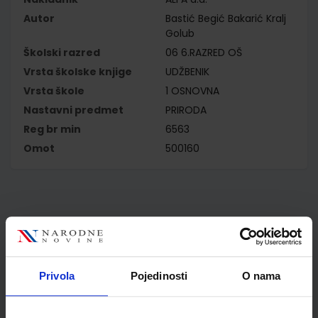
Autor
Bastić Begić Bakarić Kralj
Golub
Školski razred
06 6.RAZRED OŠ
Vrsta školske knjige
UDŽBENIK
Vrsta škole
1 OSNOVNA
Nastavni predmet
PRIRODA
Reg br min
6563
Omot
500160
Kupci najčešće biraju..
Privola
Pojedinosti
O nama
Omot PVC za školske