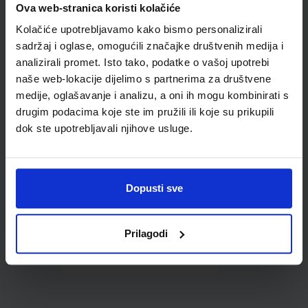
Ova web-stranica koristi kolačiće
udžbenike; dimenzije
431x272; tip 160
Kolačiće upotrebljavamo kako bismo personalizirali
sadržaj i oglase, omogućili značajke društvenih medija i
analizirali promet. Isto tako, podatke o vašoj upotrebi
naše web-lokacije dijelimo s partnerima za društvene
medije, oglašavanje i analizu, a oni ih mogu kombinirati s
drugim podacima koje ste im pružili ili koje su prikupili
dok ste upotrebljavali njihove usluge.
0,85 €
Dopusti sve
Prilagodi