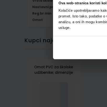
Vrsta škole
1 OSNOVNA
Ova web-stranica koristi kol
Nastavni predmet
PRIRODA
Kolačiće upotrebljavamo kako 
Reg br min
7074-DOM
promet. Isto tako, podatke o 
Omot
500239
analizu, a oni ih mogu kombini
usluge.
Kupci najčešće biraju..
Omot PVC za školske
udžbenike; dimenzije
413x287; tip 239