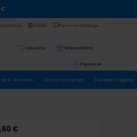
 €
sta pitanja
Vodiči
Preuzmite kataloge
Lista želja
Moja košarica
Prijavite se
Igra i kreativa
Darovni program
Čišćenje i higijena
,60 €