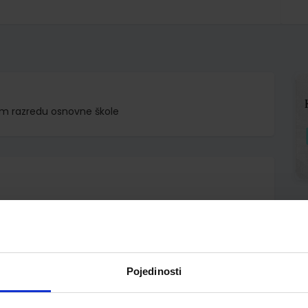
tom razredu osnovne škole
d.d.
ović Horvat Garašić grupa autora
Pojedinosti
A