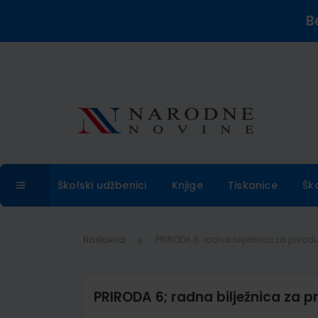
B
Školski udžbenici
Knjige
Tiskanice
Šk
Naslovna
PRIRODA 6; radna bilježnica za priro
PRIRODA 6; radna bilježnica za p