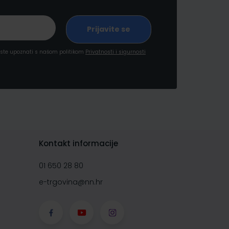
a ste upoznati s našom politikom
Privatnosti i sigurnosti
Kontakt informacije
01 650 28 80
e-trgovina@nn.hr