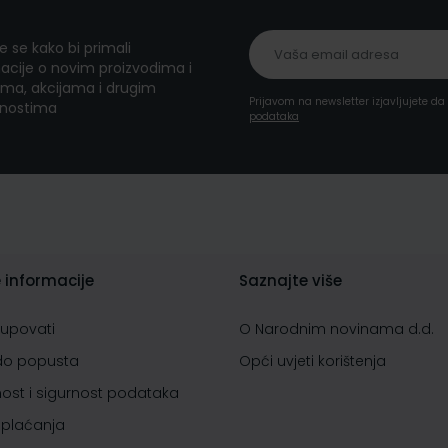
te se kako bi primali
acije o novim proizvodima i
ma, akcijama i drugim
Prijavom na newsletter izjavljujete d
nostima
podataka
 informacije
Saznajte više
kupovati
O Narodnim novinama d.d.
do popusta
Opći uvjeti korištenja
nost i sigurnost podataka
 plaćanja