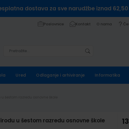
esplatna dostava za sve narudžbe iznad 62,50
Poslovnice
Kontakt
O nama
Če
Pretražite
Pretražite
ola
Ured
Odlaganje i arhiviranje
Informatika
du u šestom razredu osnovne škole
rirodu u šestom razredu osnovne škole
13