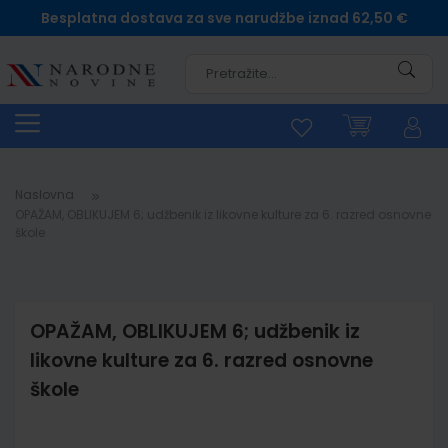
Besplatna dostava za sve narudžbe iznad 62,50 €
Pretra
Naslovna
OPAŽAM, OBLIKUJEM 6; udžbenik iz likovne kulture za 6. razred osnovne
škole
OPAŽAM, OBLIKUJEM 6; udžbenik iz
likovne kulture za 6. razred osnovne
škole