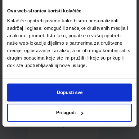
Ova web-stranica koristi kolačiće
Omot PVC za školske
Kolačiće upotrebljavamo kako bismo personalizirali
udžbenike; dimenzije
604x216; tip 166
sadržaj i oglase, omogućili značajke društvenih medija i
analizirali promet. Isto tako, podatke o vašoj upotrebi
naše web-lokacije dijelimo s partnerima za društvene
medije, oglašavanje i analizu, a oni ih mogu kombinirati s
drugim podacima koje ste im pružili ili koje su prikupili
dok ste upotrebljavali njihove usluge.
0,85 €
Dopusti sve
Prilagodi