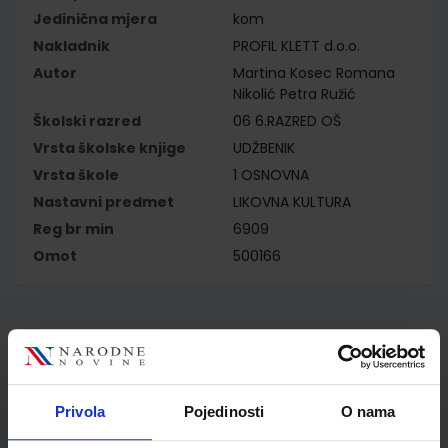
Jedinična mjera
kom
Nakladnik
PROFIL KLETT d.o.o.
Autor
Martina Kosec Romana
Nikolić Petra Ružić
Školski razred
06 6.RAZRED OŠ
Vrsta školske knjige
UDŽBENIK
Vrsta škole
1 OSNOVNA
Nastavni predmet
LIKOVNA KULTURA
Reg br min
6909
Omot
500166
Kupci najčešće biraju..
Privola
Pojedinosti
O nama