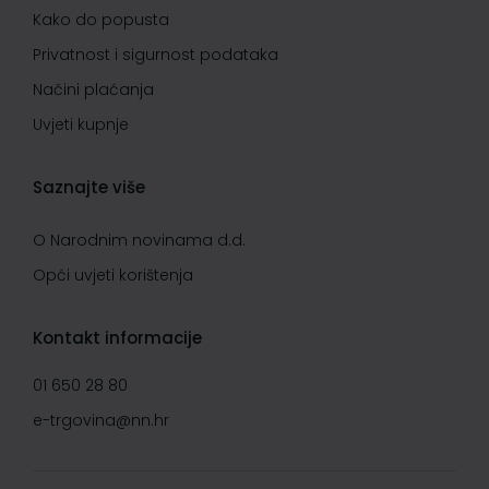
Kako do popusta
Privatnost i sigurnost podataka
Načini plaćanja
Uvjeti kupnje
Saznajte više
O Narodnim novinama d.d.
Opći uvjeti korištenja
Kontakt informacije
01 650 28 80
e-trgovina@nn.hr