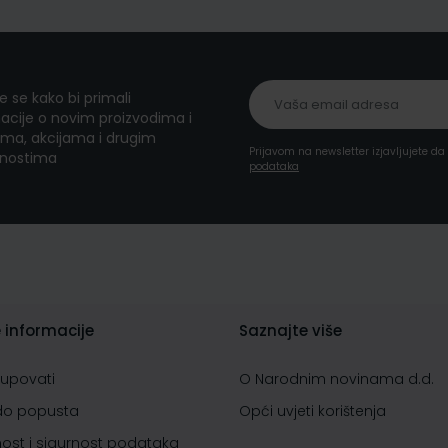
te se kako bi primali
acije o novim proizvodima i
ma, akcijama i drugim
Prijavom na newsletter izjavljujete d
nostima
podataka
 informacije
Saznajte više
kupovati
O Narodnim novinama d.d.
do popusta
Opći uvjeti korištenja
nost i sigurnost podataka