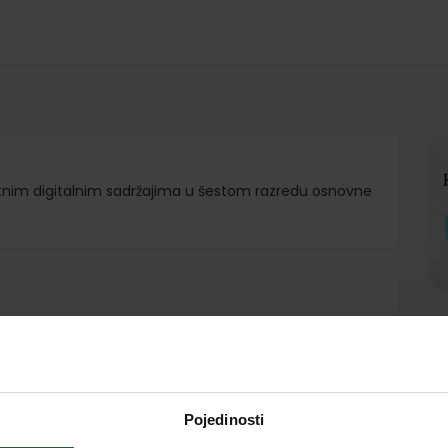
atnim digitalnim sadržajima u šestom razredu osnovne
d.d.
Kristina Horvat-Blažinović
Pojedinosti