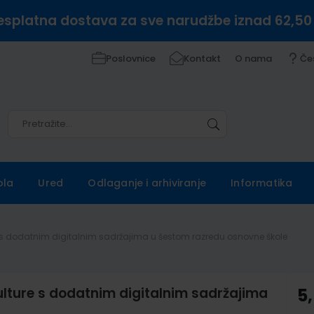
esplatna dostava za sve narudžbe iznad 62,50
Poslovnice
Kontakt
O nama
Če
Pretražite
Pretražite
ola
Ured
Odlaganje i arhiviranje
Informatika
e s dodatnim digitalnim sadržajima u šestom razredu osnovne škole
ulture s dodatnim digitalnim sadržajima
5