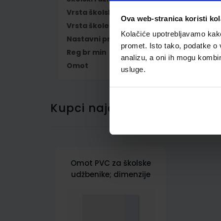
Vrsta školske knjige
UDŽBENIK
Ova web-stranica koristi kol
Vrsta škole
1 OSNOVNA
Kolačiće upotrebljavamo kako 
Nastavni predmet
LIKOVNA KULTUR
promet. Isto tako, podatke o 
Reg br min
7063
analizu, a oni ih mogu kombini
Omot
500177
usluge.
Kupci najčešće biraju..
Omot PVC za školske
udžbenike; dimenzije
431x287; tip 177