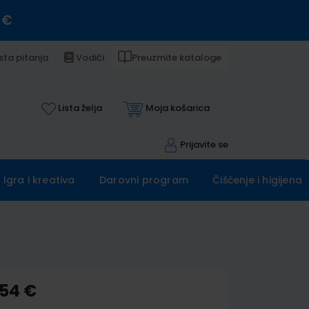
 €
sta pitanja
Vodiči
Preuzmite kataloge
Lista želja
Moja košarica
Prijavite se
Igra i kreativa
Darovni program
Čišćenje i higijena
,54 €