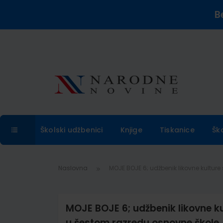
B
Školski udžbenici
Knjige
Tiskanice
Šk
Naslovna
MOJE BOJE 6; udžbenik likovne kultur
MOJE BOJE 6; udžbenik likovne k
u šestom razredu osnovne škole