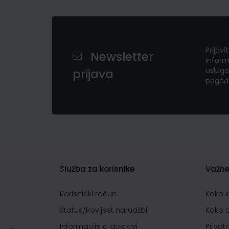
Prijavi
Newsletter
inform
usluga
prijava
pogod
Služba za korisnike
Važne
Korisnički račun
Kako 
Status/Povijest narudžbi
Kako 
Informacije o dostavi
Privat