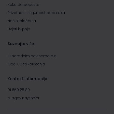
Kako do popusta
Privatnost i sigurnost podataka
Načini plaćanja
Uvjeti kupnje
Saznajte više
O Narodnim novinama d.d.
Opći uvjeti korištenja
Kontakt informacije
01 650 28 80
e-trgovina@nn.hr