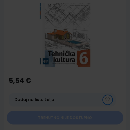
Skip
to
the
end
of
the
images
gallery
Skip
to
the
5,54 €
beginning
of
the
images
Dodaj na listu želja
gallery
TRENUTNO NIJE DOSTUPNO