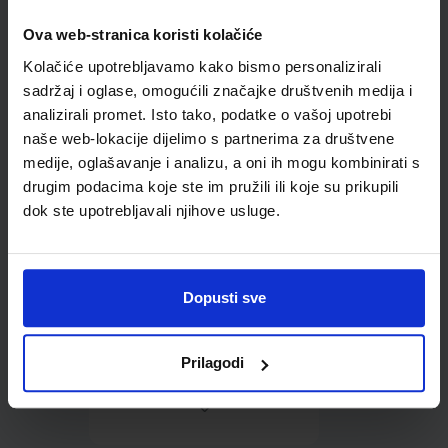
Ova web-stranica koristi kolačiće
Omot PVC za školske
Kolačiće upotrebljavamo kako bismo personalizirali
udžbenike; dimenzije
431x272; tip 160
sadržaj i oglase, omogućili značajke društvenih medija i
analizirali promet. Isto tako, podatke o vašoj upotrebi
naše web-lokacije dijelimo s partnerima za društvene
medije, oglašavanje i analizu, a oni ih mogu kombinirati s
drugim podacima koje ste im pružili ili koje su prikupili
dok ste upotrebljavali njihove usluge.
0,85 €
Dopusti sve
Prilagodi