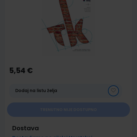
end
of
the
images
gallery
Skip
to
the
5,54 €
beginning
of
the
images
Dodaj na listu želja
gallery
TRENUTNO NIJE DOSTUPNO
Dostava