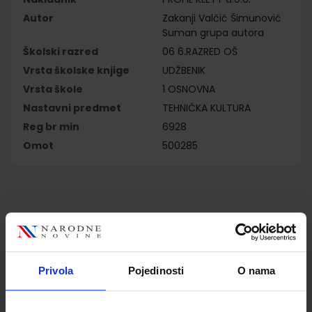
Autor
Zakanji Valčić Šimunović
Suman grupa autora
Školski razred
06 6.RAZRED OŠ
Vrsta školske knjige
UDŽBENIK
Vrsta škole
1 OSNOVNA
Nastavni predmet
TEHNIČKA KULTURA
Reg br min
6928
Omot
500285
Kupci najčešće biraju..
Privola
Pojedinosti
O nama
Omot PVC za školske