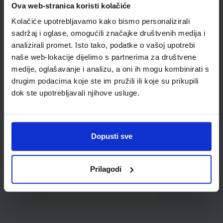
Ova web-stranica koristi kolačiće
udžbenike; dimenzije
452x282; tip 285
Kolačiće upotrebljavamo kako bismo personalizirali
sadržaj i oglase, omogućili značajke društvenih medija i
analizirali promet. Isto tako, podatke o vašoj upotrebi
naše web-lokacije dijelimo s partnerima za društvene
medije, oglašavanje i analizu, a oni ih mogu kombinirati s
drugim podacima koje ste im pružili ili koje su prikupili
dok ste upotrebljavali njihove usluge.
0,85 €
Dopusti sve
Prilagodi