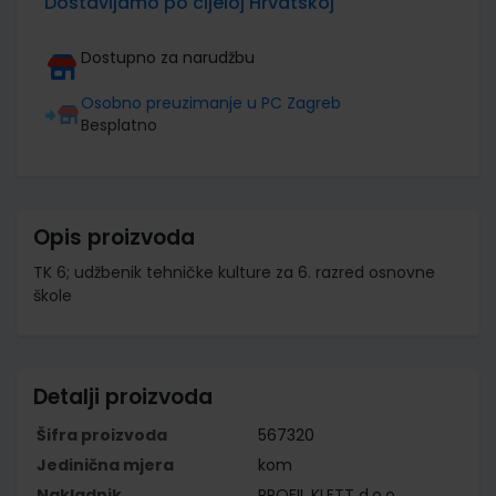
Dostavljamo po cijeloj Hrvatskoj
Dostupno za narudžbu
Osobno preuzimanje u PC Zagreb
Besplatno
Opis proizvoda
TK 6; udžbenik tehničke kulture za 6. razred osnovne
škole
Detalji proizvoda
Šifra proizvoda
567320
Jedinična mjera
kom
Nakladnik
PROFIL KLETT d.o.o.