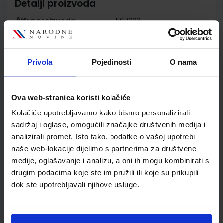
Detalji proizvoda
Šifra proizvoda
567323
Jedinična mjera
kom
Nakladnik
ŠKOLSKA KNJIGA d.d.
Autor
Delić Jukić Koprivnjak
Privola
Pojedinosti
O nama
Kovačević grupa autora
Školski razred
06 6.RAZRED OŠ
Ova web-stranica koristi kolačiće
Vrsta školske knjige
RADNI MATERIJALI
Vrsta škole
1 OSNOVNA
Kolačiće upotrebljavamo kako bismo personalizirali
Nastavni predmet
TEHNIČKA KULTURA
sadržaj i oglase, omogućili značajke društvenih medija i
analizirali promet. Isto tako, podatke o vašoj upotrebi
Reg br min
7089-DOM
naše web-lokacije dijelimo s partnerima za društvene
medije, oglašavanje i analizu, a oni ih mogu kombinirati s
drugim podacima koje ste im pružili ili koje su prikupili
dok ste upotrebljavali njihove usluge.