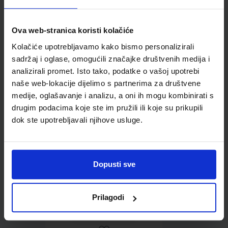
Ova web-stranica koristi kolačiće
Kolačiće upotrebljavamo kako bismo personalizirali
Omot PVC za školske
sadržaj i oglase, omogućili značajke društvenih medija i
udžbenike; dimenzije
analizirali promet. Isto tako, podatke o vašoj upotrebi
413x277; tip 157
naše web-lokacije dijelimo s partnerima za društvene
medije, oglašavanje i analizu, a oni ih mogu kombinirati s
drugim podacima koje ste im pružili ili koje su prikupili
dok ste upotrebljavali njihove usluge.
Dopusti sve
0,85 €
Prilagodi