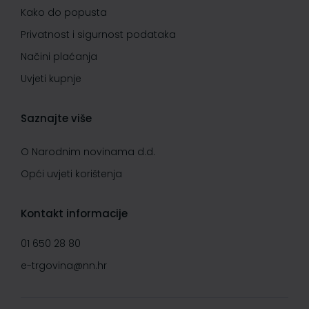
Kako do popusta
Privatnost i sigurnost podataka
Načini plaćanja
Uvjeti kupnje
Saznajte više
O Narodnim novinama d.d.
Opći uvjeti korištenja
Kontakt informacije
01 650 28 80
e-trgovina@nn.hr