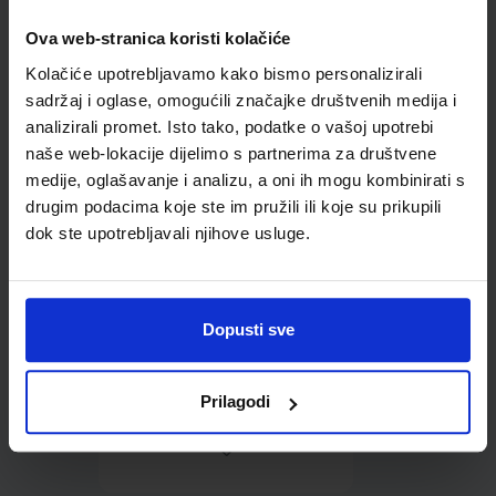
Ova web-stranica koristi kolačiće
Omot PVC za školske
Kolačiće upotrebljavamo kako bismo personalizirali
udžbenike; dimenzije
413x277; tip 157
sadržaj i oglase, omogućili značajke društvenih medija i
analizirali promet. Isto tako, podatke o vašoj upotrebi
naše web-lokacije dijelimo s partnerima za društvene
medije, oglašavanje i analizu, a oni ih mogu kombinirati s
drugim podacima koje ste im pružili ili koje su prikupili
dok ste upotrebljavali njihove usluge.
0,85 €
Dopusti sve
Prilagodi