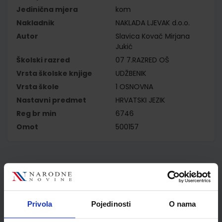
Jedinična mjera
kom
Nakladnik
NAKLADA LJEVAK d.o.o.
Autor
Slavica Kovač Mirjana
Jukić
Školski razred
07 7.RAZRED OŠ
Vrsta školske knjige
UDŽBENIK
Vrsta škole
1 OSNOVNA
Nastavni predmet
HRVATSKI JEZIK
Reg br min
6746
Omot
500157
Kupci najčešće biraju..
Privola
Pojedinosti
O nama