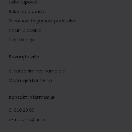
Kako kupovati
Kako do popusta
Privatnost i sigurnost podataka
Načini plaćanja
Uvjeti kupnje
Saznajte više
O Narodnim novinama d.d.
Opći uvjeti korištenja
Kontakt informacije
01 650 28 80
e-trgovina@nn.hr