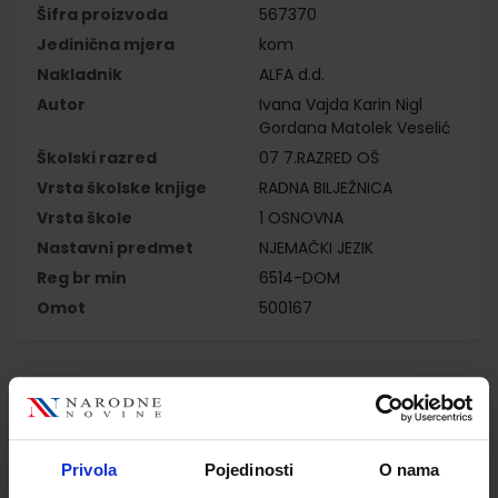
Šifra proizvoda
567370
Jedinična mjera
kom
Nakladnik
ALFA d.d.
Autor
Ivana Vajda Karin Nigl
Gordana Matolek Veselić
Školski razred
07 7.RAZRED OŠ
Vrsta školske knjige
RADNA BILJEŽNICA
Vrsta škole
1 OSNOVNA
Nastavni predmet
NJEMAČKI JEZIK
Reg br min
6514-DOM
Omot
500167
Kupci najčešće biraju..
Privola
Pojedinosti
O nama