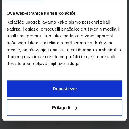
Ova web-stranica koristi kolačiće
Omot PVC za školske
Kolačiće upotrebljavamo kako bismo personalizirali
udžbenike; dimenzije
sadržaj i oglase, omogućili značajke društvenih medija i
433x272; tip 167
analizirali promet. Isto tako, podatke o vašoj upotrebi
naše web-lokacije dijelimo s partnerima za društvene
medije, oglašavanje i analizu, a oni ih mogu kombinirati s
drugim podacima koje ste im pružili ili koje su prikupili
dok ste upotrebljavali njihove usluge.
Dopusti sve
0,85 €
Prilagodi