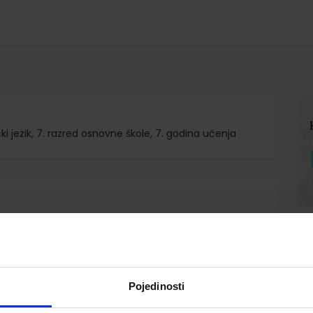
i jezik, 7. razred osnovne škole, 7. godina učenja
.o.
r Sarah Fleer Paul Rusch Cordula Schurig
Pojedinosti