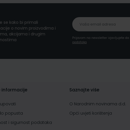
te se kako bi primali
acije o novim proizvodima i
ma, akcijama i drugim
Prijavom na newsletter izjavljujete d
nostima
podataka
 informacije
Saznajte više
kupovati
O Narodnim novinama d.d.
do popusta
Opći uvjeti korištenja
nost i sigurnost podataka