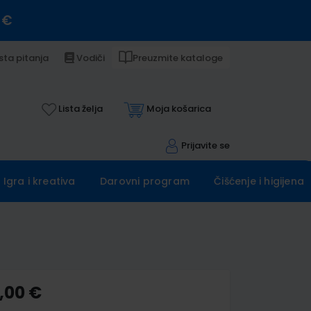
 €
sta pitanja
Vodiči
Preuzmite kataloge
Lista želja
Moja košarica
Prijavite se
Igra i kreativa
Darovni program
Čišćenje i higijena
,00 €