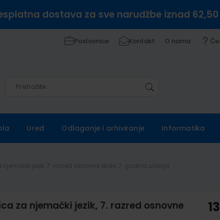
esplatna dostava za sve narudžbe iznad 62,50
Poslovnice
Kontakt
O nama
Če
Pretražite
Pretražite
ola
Ured
Odlaganje i arhiviranje
Informatika
 njemački jezik, 7. razred osnovne škole, 7. godina učenja
ica za njemački jezik, 7. razred osnovne
13