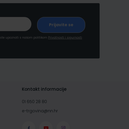
a ste upoznati s našom politikom
Privatnosti i sigurnosti
Kontakt informacije
01 650 28 80
e-trgovina@nn.hr