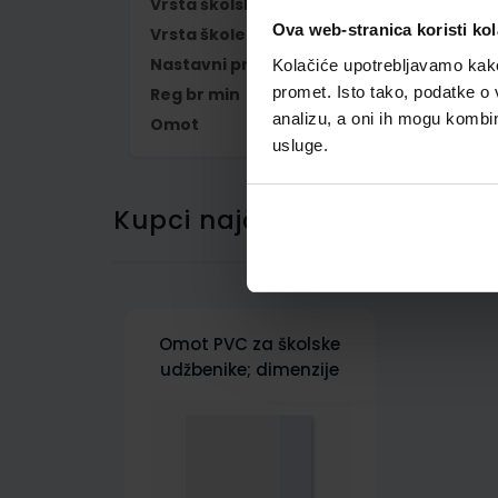
Vrsta školske knjige
RADNA BILJEŽNIC
Ova web-stranica koristi kol
Vrsta škole
1 OSNOVNA
Nastavni predmet
NJEMAČKI JEZIK
Kolačiće upotrebljavamo kako 
promet. Isto tako, podatke o 
Reg br min
6876-DOM
analizu, a oni ih mogu kombini
Omot
500177
usluge.
Kupci najčešće biraju..
Omot PVC za školske
udžbenike; dimenzije
431x287; tip 177