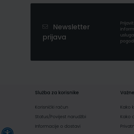
Prijavi
Newsletter
inform
usluga
prijava
pogod
Služba za korisnike
Važne
Korisnički račun
Kako 
Status/Povijest narudžbi
Kako 
Informacije o dostavi
Privat