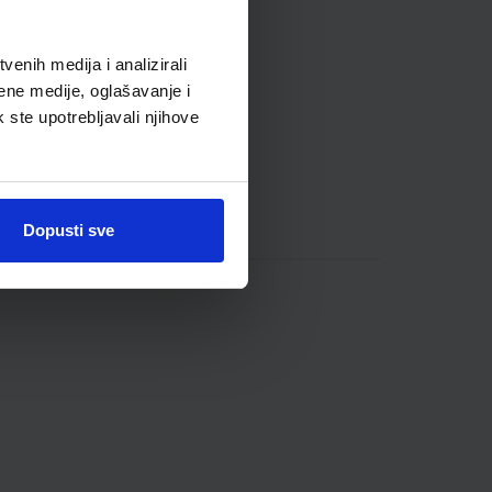
enih medija i analizirali
ene medije, oglašavanje i
k ste upotrebljavali njihove
Dopusti sve