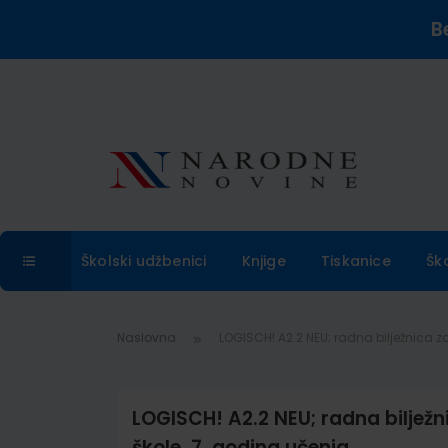
B
Školski udžbenici
Knjige
Tiskanice
Šk
Naslovna
LOGISCH! A2.2 NEU; radna bilježnica za
LOGISCH! A2.2 NEU; radna bilježn
škole, 7. godina učenja