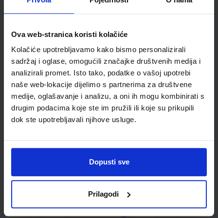
Kupci najčešće biraju..
Ova web-stranica koristi kolačiće
Kolačiće upotrebljavamo kako bismo personalizirali
Omot PVC za školske
sadržaj i oglase, omogućili značajke društvenih medija i
udžbenike; dimenzije
analizirali promet. Isto tako, podatke o vašoj upotrebi
433x277; tip 158
naše web-lokacije dijelimo s partnerima za društvene
medije, oglašavanje i analizu, a oni ih mogu kombinirati s
drugim podacima koje ste im pružili ili koje su prikupili
dok ste upotrebljavali njihove usluge.
Dopusti sve
0,85 €
Prilagodi