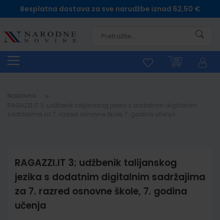
Besplatna dostava za sve narudžbe iznad 62,50 €
Pretra
Naslovna
RAGAZZI.IT 3; udžbenik talijanskog jezika s dodatnim digitalnim
sadržajima za 7. razred osnovne škole, 7. godina učenja
RAGAZZI.IT 3; udžbenik talijanskog
jezika s dodatnim digitalnim sadržajima
za 7. razred osnovne škole, 7. godina
učenja