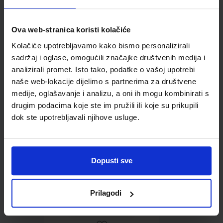
Ova web-stranica koristi kolačiće
Kolačiće upotrebljavamo kako bismo personalizirali
Omot PVC za školske
sadržaj i oglase, omogućili značajke društvenih medija i
udžbenike; dimenzije
analizirali promet. Isto tako, podatke o vašoj upotrebi
438x304; tip 274
naše web-lokacije dijelimo s partnerima za društvene
medije, oglašavanje i analizu, a oni ih mogu kombinirati s
drugim podacima koje ste im pružili ili koje su prikupili
dok ste upotrebljavali njihove usluge.
Dopusti sve
0,85 €
Prilagodi