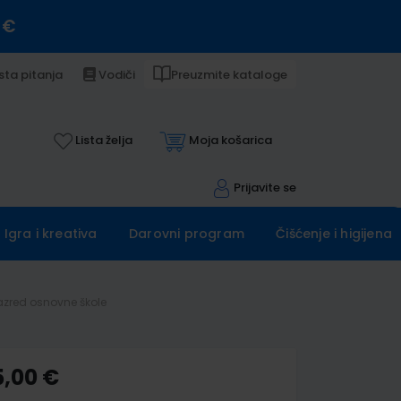
 €
sta pitanja
Vodiči
Preuzmite kataloge
Lista želja
Moja košarica
Prijavite se
Igra i kreativa
Darovni program
Čišćenje i higijena
razred osnovne škole
5,00 €