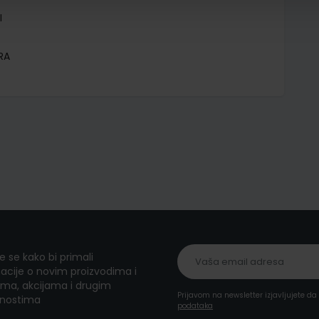
I
RA
te se kako bi primali
acije o novim proizvodima i
ma, akcijama i drugim
Prijavom na newsletter izjavljujete d
nostima
podataka