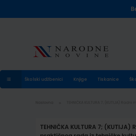
B
Školski udžbenici
Knjige
Tiskanice
Šk
Naslovna
TEHNIČKA KULTURA 7; (KUTIJA) Radni ma
TEHNIČKA KULTURA 7; (KUTIJA) Rad
praktičnog rada iz tehničke kult