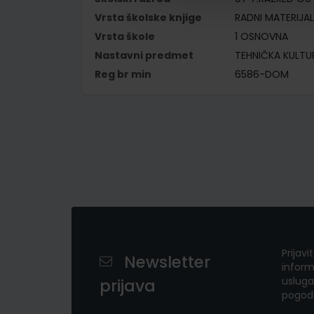
Vrsta školske knjige
RADNI MATERIJAL
Vrsta škole
1 OSNOVNA
Nastavni predmet
TEHNIČKA KULTU
Reg br min
6586-DOM
Prijavi
Newsletter
inform
usluga
prijava
pogod