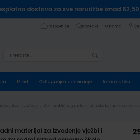
esplatna dostava za sve narudžbe iznad 62,50
Poslovnice
Kontakt
O nama
Če
Pretražite
Pretražite
ola
Ured
Odlaganje i arhiviranje
Informatika
terijal za izvođenje vježbi i praktičnog rada iz tehničke kulture za sedmi 
ni materijal za izvođenje vježbi i
2
ure za sedmi razred osnovne škole