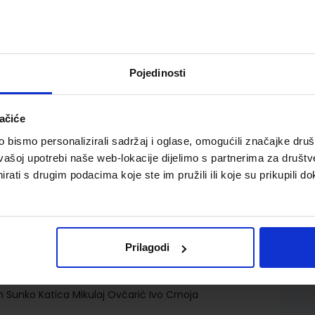
Pojedinosti
ačiće
a izvođenje vježbi i praktičnog rada iz tehničke kulture
bismo personalizirali sadržaj i oglase, omogućili značajke društv
vašoj upotrebi naše web-lokacije dijelimo s partnerima za društv
rati s drugim podacima koje ste im pružili ili koje su prikupili do
Prilagodi
n Sunko Katica Mikulaj Ovčarić Ivo Crnoja