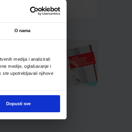
O nama
enih medija i analizirali
ene medije, oglašavanje i
k ste upotrebljavali njihove
Dopusti sve