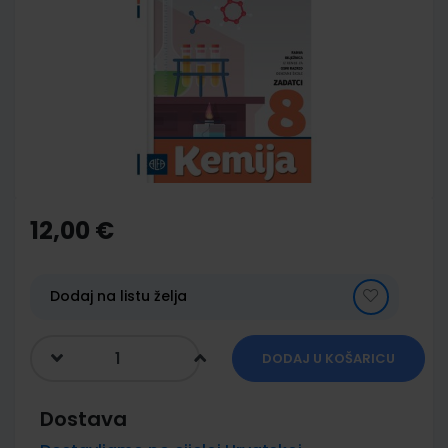
end
of
the
images
gallery
Skip
to
the
12,00 €
beginning
of
the
images
Dodaj na listu želja
gallery
DODAJ U KOŠARICU
Dostava