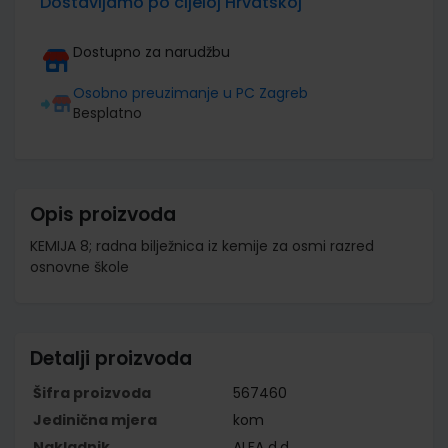
Dostavljamo po cijeloj Hrvatskoj
Dostupno za narudžbu
Osobno preuzimanje u PC Zagreb
Besplatno
Opis proizvoda
KEMIJA 8; radna bilježnica iz kemije za osmi razred
osnovne škole
Detalji proizvoda
Šifra proizvoda
567460
Jedinična mjera
kom
Nakladnik
ALFA d.d.