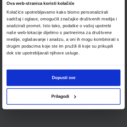
Ova web-stranica koristi kolačiće
udžbenike; dimenzije
433x272; tip 167
Kolačiće upotrebljavamo kako bismo personalizirali
sadržaj i oglase, omogućili značajke društvenih medija i
analizirali promet. Isto tako, podatke o vašoj upotrebi
naše web-lokacije dijelimo s partnerima za društvene
medije, oglašavanje i analizu, a oni ih mogu kombinirati s
drugim podacima koje ste im pružili ili koje su prikupili
dok ste upotrebljavali njihove usluge.
0,85 €
Dopusti sve
Prilagodi