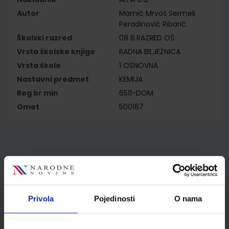
Autor
Mamić Mrvoš Sermek
Peradinović Ribarić
Školski razred
08 8.RAZRED OŠ
Vrsta školske knjige
RADNA BILJEŽNICA
Vrsta škole
1 OSNOVNA
Nastavni predmet
KEMIJA
Reg br min
6511-DOM
Omot
500167
Kupci najčešće biraju..
Privola
Pojedinosti
O nama
Omot PVC za školske