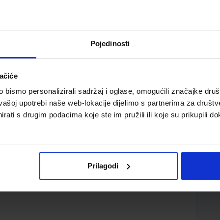
Pojedinosti
ačiće
ka za 2. razred gimnazija i četverogodišnjih strukovnih
bismo personalizirali sadržaj i oglase, omogućili značajke društv
vašoj upotrebi naše web-lokacije dijelimo s partnerima za društv
rati s drugim podacima koje ste im pružili ili koje su prikupili do
Prilagodi