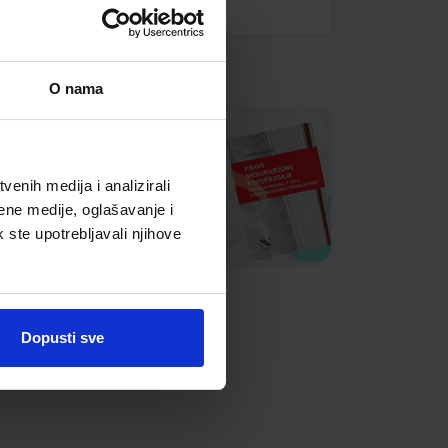
O nama
enih medija i analizirali
ene medije, oglašavanje i
k ste upotrebljavali njihove
Dopusti sve