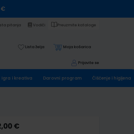
 €
sta pitanja
Vodiči
Preuzmite kataloge
Lista želja
Moja košarica
Prijavite se
Igra i kreativa
Darovni program
Čišćenje i higijena
2,00 €