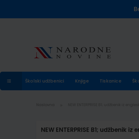
B
Školski udžbenici
Knjige
Tiskanice
Šk
Naslovna
NEW ENTERPRISE B1; udžbenik iz engles
NEW ENTERPRISE B1; udžbenik iz e