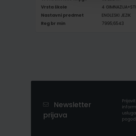
Vrsta škole
4 GIMNAZIJA+S
Nastavni predmet
ENGLESKI JEZIK
Reg br min
7995;6543
Prijavi
Newsletter
inform
usluga
prijava
pogod