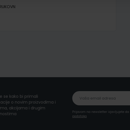
TRUKOVN
te se kako bi primali
acije o novim proizvodima i
ma, akcijama i drugim
Prijavom na newsletter izjavljujete d
nostima
podataka