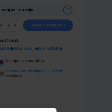
Dodaj na listu želja
DODAJ U KOŠARICU
ostava
ostavljamo po cijeloj Hrvatskoj
Dostupno za narudžbu
Osobno preuzimanje u PC Zagreb
Besplatno