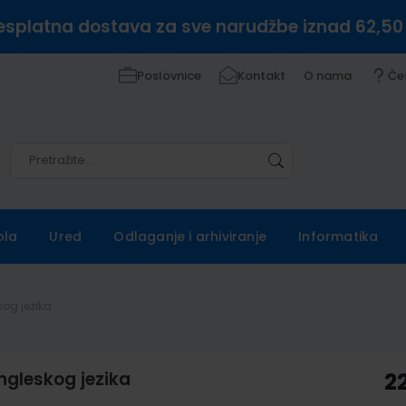
esplatna dostava za sve narudžbe iznad 62,50
Poslovnice
Kontakt
O nama
Če
Pretražite
Pretražite
ola
Ured
Odlaganje i arhiviranje
Informatika
kog jezika
ngleskog jezika
2