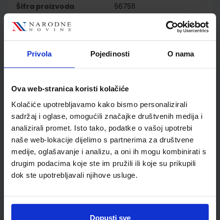
Šifra proizvoda
567511
Jedinična mjera
kom
Nakladnik
ŠKOLSKA KNJIGA d.d.
Autor
Herbert Puchta Jeff
Privola
Pojedinosti
O nama
Stranks Peter Lewis-Jones
Školski razred
20 2.RAZRED SŠ
Vrsta školske knjige
UDŽBENIK
Ova web-stranica koristi kolačiće
Vrsta škole
4 GIMNAZIJA+STRUKOVN
Kolačiće upotrebljavamo kako bismo personalizirali
Nastavni predmet
ENGLESKI JEZIK
sadržaj i oglase, omogućili značajke društvenih medija i
Reg br min
7094;7095
analizirali promet. Isto tako, podatke o vašoj upotrebi
naše web-lokacije dijelimo s partnerima za društvene
medije, oglašavanje i analizu, a oni ih mogu kombinirati s
drugim podacima koje ste im pružili ili koje su prikupili
dok ste upotrebljavali njihove usluge.
Dopusti sve