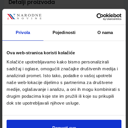
Detalji proizvoda
Šifra proizvoda
567532
Jedinična mjera
kom
Nakladnik
ALFA d.d.
Privola
Pojedinosti
O nama
Autor
Jenny Dooley
Školski razred
30 3.RAZRED SŠ
Vrsta školske knjige
RADNA BILJEŽNICA
Ova web-stranica koristi kolačiće
Vrsta škole
4 GIMNAZIJA+STRUKOVN
Kolačiće upotrebljavamo kako bismo personalizirali
Nastavni predmet
ENGLESKI JEZIK
sadržaj i oglase, omogućili značajke društvenih medija i
Reg br min
6547-DOM
analizirali promet. Isto tako, podatke o vašoj upotrebi
naše web-lokacije dijelimo s partnerima za društvene
medije, oglašavanje i analizu, a oni ih mogu kombinirati s
drugim podacima koje ste im pružili ili koje su prikupili
dok ste upotrebljavali njihove usluge.
Dopusti sve