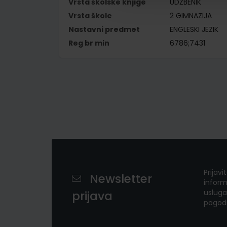
Vrsta školske knjige
UDŽBENIK
Vrsta škole
2 GIMNAZIJA
Nastavni predmet
ENGLESKI JEZIK
Reg br min
6786;7431
Prijavi
Newsletter
inform
usluga
prijava
pogod