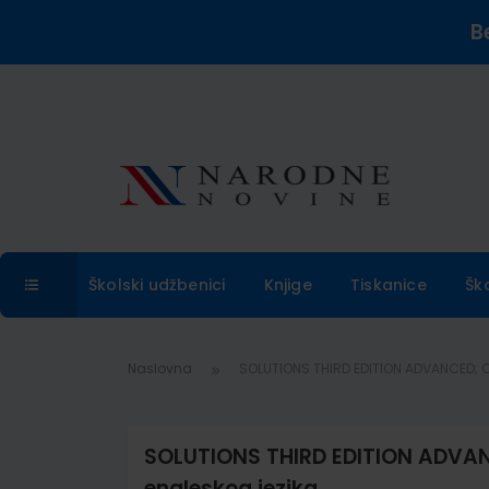
B
Školski udžbenici
Knjige
Tiskanice
Šk
Naslovna
SOLUTIONS THIRD EDITION ADVANCED; C
SOLUTIONS THIRD EDITION ADVANC
engleskog jezika