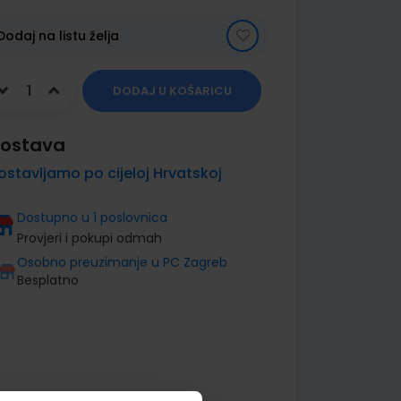
Dodaj na listu želja
DODAJ U KOŠARICU
ostava
ostavljamo po cijeloj Hrvatskoj
Dostupno u 1 poslovnica
Provjeri i pokupi odmah
Osobno preuzimanje u PC Zagreb
Besplatno