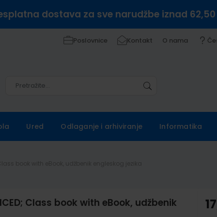
esplatna dostava za sve narudžbe iznad 62,50
Poslovnice
Kontakt
O nama
Če
Pretražite
Pretražite
ola
Ured
Odlaganje i arhiviranje
Informatika
lass book with eBook, udžbenik engleskog jezika
ED; Class book with eBook, udžbenik
17