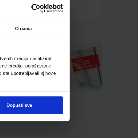
O nama
enih medija i analizirali
ene medije, oglašavanje i
k ste upotrebljavali njihove
Dopusti sve