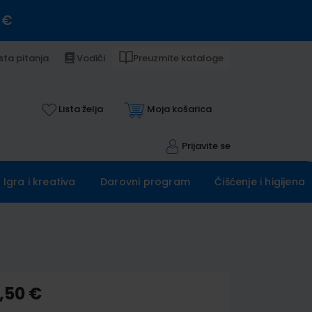
 €
sta pitanja
Vodiči
Preuzmite kataloge
Lista želja
Moja košarica
Prijavite se
Igra i kreativa
Darovni program
Čišćenje i higijena
,50 €