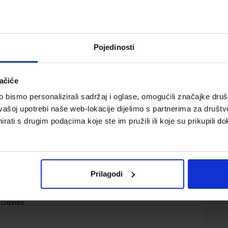
Pojedinosti
ačiće
k with eBook, udžbenik engleskog jezika
bismo personalizirali sadržaj i oglase, omogućili značajke društv
vašoj upotrebi naše web-lokacije dijelimo s partnerima za društv
rati s drugim podacima koje ste im pružili ili koje su prikupili do
Prilagodi
.o.
. Davies