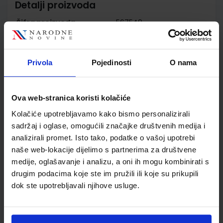
Detalji proizvoda
Šifra proizvoda
567549
Jedinična mjera
kom
Nakladnik
NAKLADA LJEVAK d.o.o.
Autor
Roberts Krantz Edwards
Privola
Pojedinosti
O nama
Bright Hastings Szlachta
Školski razred
30 3.RAZRED SŠ
Ova web-stranica koristi kolačiće
Vrsta školske knjige
UDŽBENIK
Vrsta škole
4 GIMNAZIJA+STRUKOVN
Kolačiće upotrebljavamo kako bismo personalizirali
sadržaj i oglase, omogućili značajke društvenih medija i
Nastavni predmet
ENGLESKI JEZIK
analizirali promet. Isto tako, podatke o vašoj upotrebi
Reg br min
6740;7392
naše web-lokacije dijelimo s partnerima za društvene
medije, oglašavanje i analizu, a oni ih mogu kombinirati s
drugim podacima koje ste im pružili ili koje su prikupili
dok ste upotrebljavali njihove usluge.