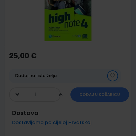
images
gallery
Skip
to
the
25,00 €
beginning
of
the
images
Dodaj na listu želja
gallery
DODAJ U KOŠARICU
Dostava
Dostavljamo po cijeloj Hrvatskoj