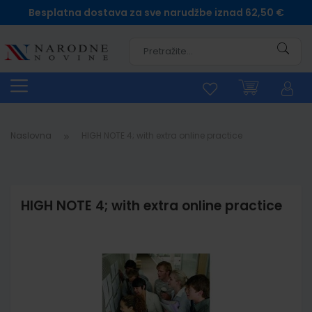
Besplatna dostava za sve narudžbe iznad 62,50 €
Pretra
Naslovna
HIGH NOTE 4; with extra online practice
HIGH NOTE 4; with extra online practice
Skip
to
the
end
of
the