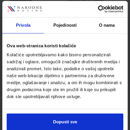
Autor
Sarah Fleer Ute Koithan
Bettina Schwieger Tanja
Sieber
Privola
Pojedinosti
O nama
Školski razred
20 2.RAZRED SŠ
Vrsta školske knjige
RADNA BILJEŽNICA
Vrsta škole
4 GIMNAZIJA+STRUKOVN
Ova web-stranica koristi kolačiće
Nastavni predmet
NJEMAČKI JEZIK
Kolačiće upotrebljavamo kako bismo personalizirali
Reg br min
6868-DOM
sadržaj i oglase, omogućili značajke društvenih medija i
analizirali promet. Isto tako, podatke o vašoj upotrebi
naše web-lokacije dijelimo s partnerima za društvene
medije, oglašavanje i analizu, a oni ih mogu kombinirati s
drugim podacima koje ste im pružili ili koje su prikupili
dok ste upotrebljavali njihove usluge.
Dopusti sve