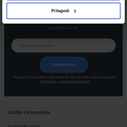
Newsletter prijava
Prilagodi
Prijavite se kako bi primali informacije o novim
proizvodima i uslugama, akcijama i drugim
pogodnostima
Prijavom na newsletter izjavljujete da ste upoznati s našom politikom
Privatnosti i sigurnosti podataka
Služba za korisnike
Korisnički račun