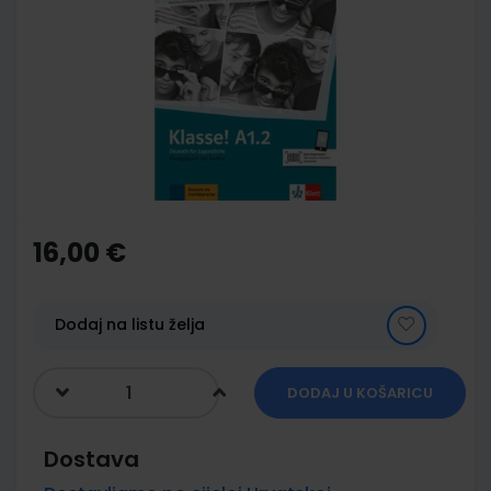
end
of
the
images
gallery
Skip
to
the
16,00 €
beginning
of
the
images
Dodaj na listu želja
gallery
DODAJ U KOŠARICU
Dostava