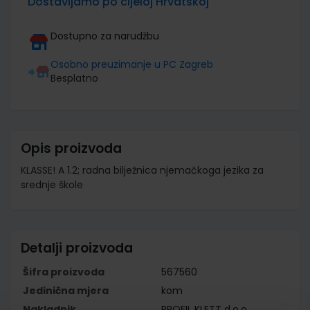
Dostavljamo po cijeloj Hrvatskoj
Dostupno za narudžbu
Osobno preuzimanje u PC Zagreb
Besplatno
Opis proizvoda
KLASSE! A 1.2; radna bilježnica njemačkoga jezika za
srednje škole
Detalji proizvoda
Šifra proizvoda
567560
Jedinična mjera
kom
Nakladnik
PROFIL KLETT d.o.o.