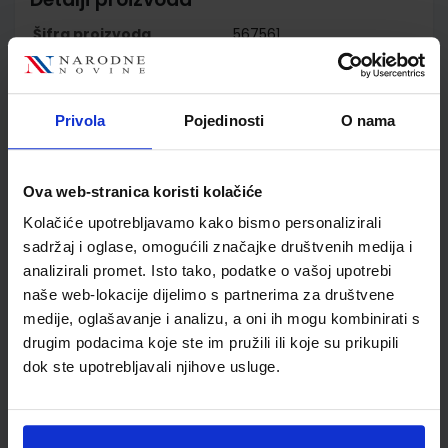
Šifra proizvoda
567561
Jedinična mjera
kom
Nakladnik
ŠKOLSKA KNJIGA d.d.
Autor
Irena Horvatić Bilić Irena
Privola
Pojedinosti
O nama
Lasić
Školski razred
20 2.RAZRED SŠ
Vrsta školske knjige
UDŽBENIK
Ova web-stranica koristi kolačiće
Vrsta škole
4 GIMNAZIJA+STRUKOVN
Kolačiće upotrebljavamo kako bismo personalizirali
Nastavni predmet
NJEMAČKI JEZIK
sadržaj i oglase, omogućili značajke društvenih medija i
Reg br min
7109
analizirali promet. Isto tako, podatke o vašoj upotrebi
naše web-lokacije dijelimo s partnerima za društvene
medije, oglašavanje i analizu, a oni ih mogu kombinirati s
drugim podacima koje ste im pružili ili koje su prikupili
dok ste upotrebljavali njihove usluge.