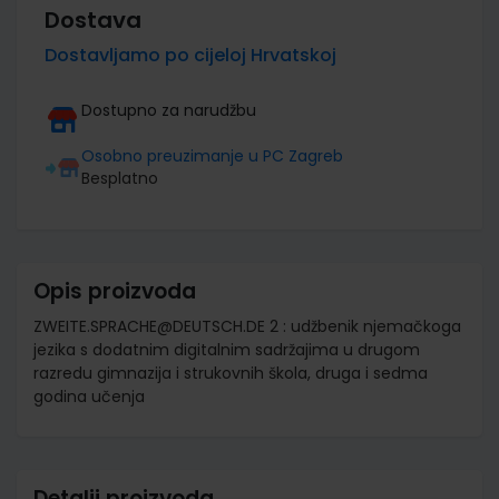
Dostava
Dostavljamo po cijeloj Hrvatskoj
Dostupno za narudžbu
Osobno preuzimanje u PC Zagreb
Besplatno
Opis proizvoda
ZWEITE.SPRACHE@DEUTSCH.DE 2 : udžbenik njemačkoga
jezika s dodatnim digitalnim sadržajima u drugom
razredu gimnazija i strukovnih škola, druga i sedma
godina učenja
Detalji proizvoda