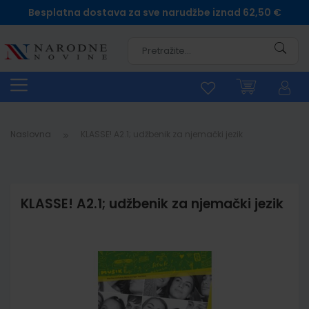
Besplatna dostava za sve narudžbe iznad 62,50 €
Pretra
Naslovna
KLASSE! A2.1; udžbenik za njemački jezik
KLASSE! A2.1; udžbenik za njemački jezik
Skip
to
the
end
of
the