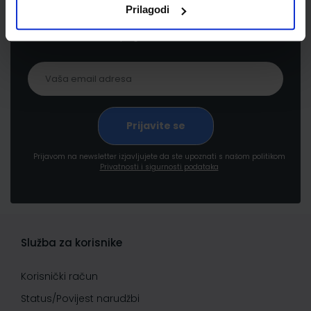
Prijavite se kako bi primali informacije o novim
Prilagodi
proizvodima i uslugama, akcijama i drugim
pogodnostima
Prijavom na newsletter izjavljujete da ste upoznati s našom politikom
Privatnosti i sigurnosti podataka
Služba za korisnike
Korisnički račun
Status/Povijest narudžbi