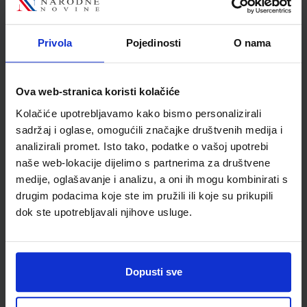
Sieber
Školski razred
30 3.RAZRED SŠ
Privola
Pojedinosti
O nama
Vrsta školske knjige
UDŽBENIK
Vrsta škole
4 GIMNAZIJA+STRUKOVN
Nastavni predmet
NJEMAČKI JEZIK
Ova web-stranica koristi kolačiće
Reg br min
6870
Kolačiće upotrebljavamo kako bismo personalizirali
sadržaj i oglase, omogućili značajke društvenih medija i
analizirali promet. Isto tako, podatke o vašoj upotrebi
naše web-lokacije dijelimo s partnerima za društvene
medije, oglašavanje i analizu, a oni ih mogu kombinirati s
drugim podacima koje ste im pružili ili koje su prikupili
dok ste upotrebljavali njihove usluge.
Dopusti sve
Newsletter prijava