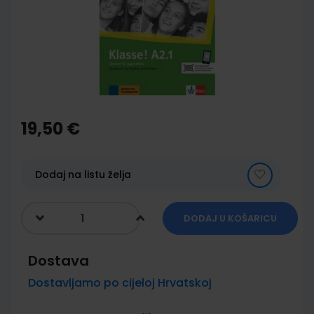
images
gallery
Skip
to
the
19,50 €
beginning
of
the
images
Dodaj na listu želja
gallery
DODAJ U KOŠARICU
Dostava
Dostavljamo po cijeloj Hrvatskoj