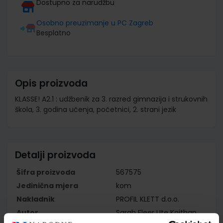
Dostupno za narudžbu
Osobno preuzimanje u PC Zagreb
Besplatno
Opis proizvoda
KLASSE! A2.1 : udžbenik za 3. razred gimnazija i strukovnih
škola, 3. godina učenja, početnici, 2. strani jezik
Detalji proizvoda
Šifra proizvoda
567575
Jedinična mjera
kom
Nakladnik
PROFIL KLETT d.o.o.
Autor
Sarah Fleer Ute Koithan
Bettina Schwieger Tanja