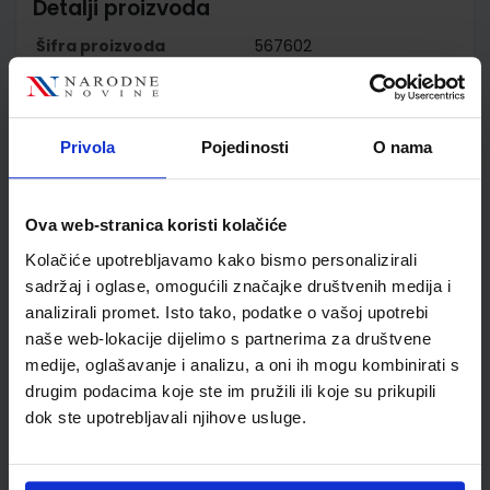
Detalji proizvoda
Šifra proizvoda
567602
Jedinična mjera
kom
Nakladnik
PROFIL KLETT d.o.o.
Autor
Euridice Orlandino
Privola
Pojedinosti
O nama
Giovanna Rizzo Luciana
Ziglio
Školski razred
20 2.RAZRED SŠ
Ova web-stranica koristi kolačiće
Vrsta školske knjige
UDŽBENIK
Kolačiće upotrebljavamo kako bismo personalizirali
Vrsta škole
2 GIMNAZIJA
sadržaj i oglase, omogućili značajke društvenih medija i
Nastavni predmet
TALIJANSKI JEZIK
analizirali promet. Isto tako, podatke o vašoj upotrebi
Reg br min
6833
naše web-lokacije dijelimo s partnerima za društvene
medije, oglašavanje i analizu, a oni ih mogu kombinirati s
drugim podacima koje ste im pružili ili koje su prikupili
dok ste upotrebljavali njihove usluge.