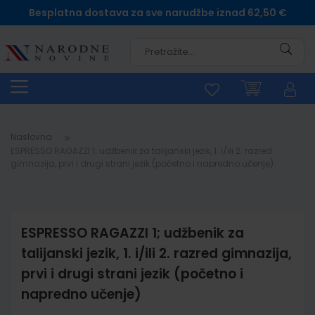
Besplatna dostava za sve narudžbe iznad 62,50 €
Pretra
Naslovna
ESPRESSO RAGAZZI 1; udžbenik za talijanski jezik, 1. i/ili 2. razred
gimnazija, prvi i drugi strani jezik (početno i napredno učenje)
ESPRESSO RAGAZZI 1; udžbenik za
talijanski jezik, 1. i/ili 2. razred gimnazija,
prvi i drugi strani jezik (početno i
napredno učenje)