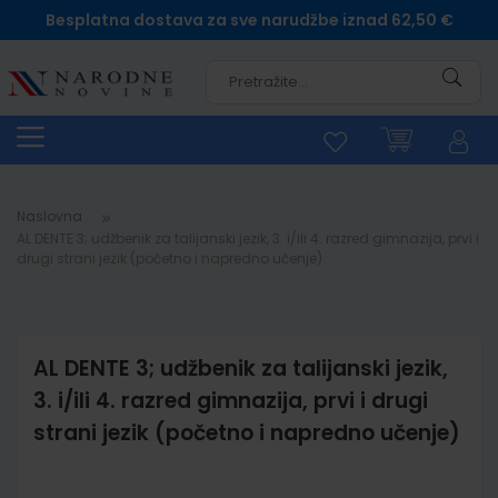
Besplatna dostava za sve narudžbe iznad 62,50 €
Pretra
Naslovna
AL DENTE 3; udžbenik za talijanski jezik, 3. i/ili 4. razred gimnazija, prvi i
drugi strani jezik (početno i napredno učenje)
AL DENTE 3; udžbenik za talijanski jezik,
3. i/ili 4. razred gimnazija, prvi i drugi
strani jezik (početno i napredno učenje)