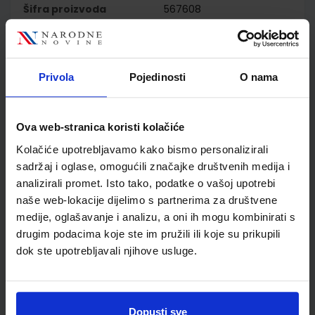
Šifra proizvoda
567608
Jedinična mjera
kom
Nakladnik
PROFIL KLETT d.o.o.
Autor
Birello Bonafaccia Bosc
Privola
Pojedinosti
O nama
Licastro Vilagrasa
Školski razred
30 3.RAZRED SŠ
Vrsta školske knjige
UDŽBENIK
Ova web-stranica koristi kolačiće
Vrsta škole
2 GIMNAZIJA
Kolačiće upotrebljavamo kako bismo personalizirali
Nastavni predmet
TALIJANSKI JEZIK
sadržaj i oglase, omogućili značajke društvenih medija i
Reg br min
6798
analizirali promet. Isto tako, podatke o vašoj upotrebi
naše web-lokacije dijelimo s partnerima za društvene
medije, oglašavanje i analizu, a oni ih mogu kombinirati s
drugim podacima koje ste im pružili ili koje su prikupili
dok ste upotrebljavali njihove usluge.
Dopusti sve