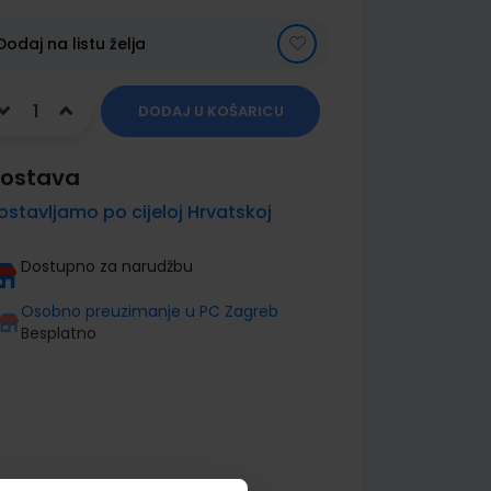
Dodaj na listu želja
DODAJ U KOŠARICU
ostava
ostavljamo po cijeloj Hrvatskoj
Dostupno za narudžbu
Osobno preuzimanje u PC Zagreb
Besplatno