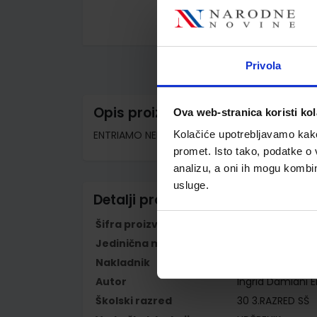
Skip
to
the
Privola
beginning
of
the
images
Opis proizvoda
Ova web-stranica koristi kol
gallery
ENTRIAMO NELL'ITALIANO 3; udžbenik talijansko
Kolačiće upotrebljavamo kako 
promet. Isto tako, podatke o 
analizu, a oni ih mogu kombini
usluge.
Detalji proizvoda
Šifra proizvoda
567611
Jedinična mjera
kom
Nakladnik
ŠKOLSKA KNJIGA 
Autor
Ingrid Damiani E
Školski razred
30 3.RAZRED SŠ