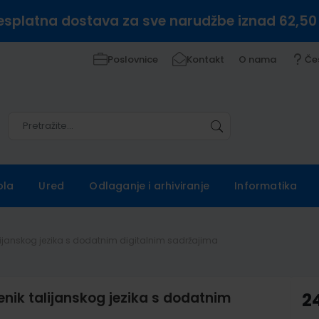
esplatna dostava za sve narudžbe iznad 62,50
Poslovnice
Kontakt
O nama
Če
Pretražite
Pretražite
ola
Ured
Odlaganje i arhiviranje
Informatika
alijanskog jezika s dodatnim digitalnim sadržajima
nik talijanskog jezika s dodatnim
2