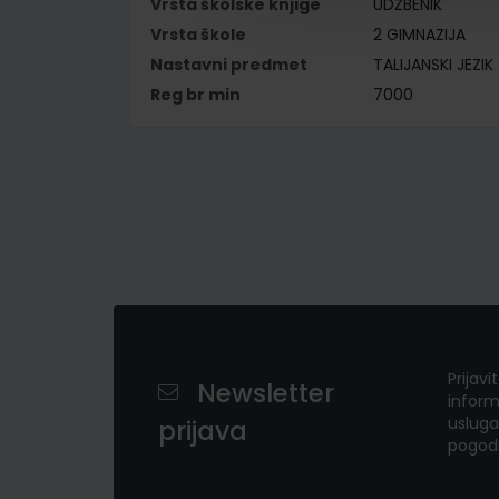
Vrsta školske knjige
UDŽBENIK
Vrsta škole
2 GIMNAZIJA
Nastavni predmet
TALIJANSKI JEZIK
Reg br min
7000
Prijavi
Newsletter
inform
usluga
prijava
pogod