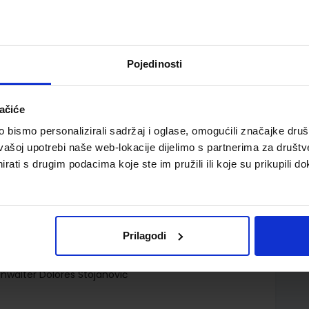
Pojedinosti
ačiće
g jezika s dodatnim digitalnim sadržajima
bismo personalizirali sadržaj i oglase, omogućili značajke društv
vašoj upotrebi naše web-lokacije dijelimo s partnerima za društv
rati s drugim podacima koje ste im pružili ili koje su prikupili do
Prilagodi
d.d.
inwalter Dolores Stojanović