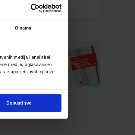
O nama
enih medija i analizirali
ene medije, oglašavanje i
k ste upotrebljavali njihove
Dopusti sve