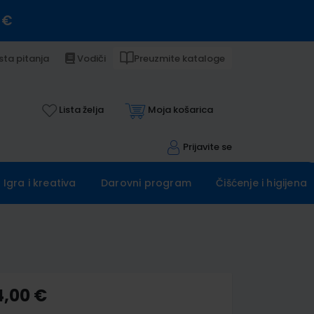
 €
sta pitanja
Vodiči
Preuzmite kataloge
Lista želja
Moja košarica
Prijavite se
Igra i kreativa
Darovni program
Čišćenje i higijena
4,00 €