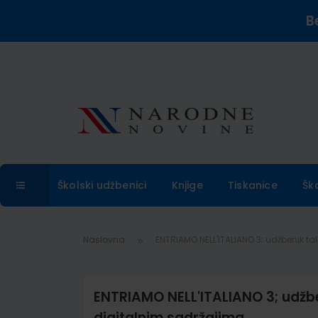
B
Školski udžbenici
Knjige
Tiskanice
Šk
Naslovna
ENTRIAMO NELL'ITALIANO 3; udžbenik t
ENTRIAMO NELL'ITALIANO 3; udžbe
digitalnim sadržajima