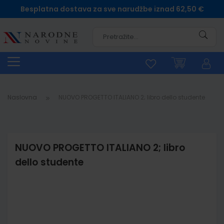
Besplatna dostava za sve narudžbe iznad 62,50 €
Pretra
Naslovna
NUOVO PROGETTO ITALIANO 2; libro dello studente
NUOVO PROGETTO ITALIANO 2; libro
dello studente
Skip
to
the
end