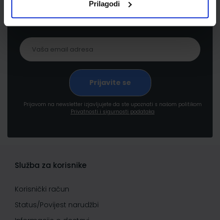
Prilagodi
proizvodima i uslugama, akcijama i drugim
pogodnostima
Prijavom na newsletter izjavljujete da ste upoznati s našom politikom
Privatnosti i sigurnosti podataka
Služba za korisnike
Korisnički račun
Status/Povijest narudžbi