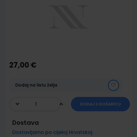
of
the
images
gallery
Skip
to
the
27,00 €
beginning
of
the
images
Dodaj na listu želja
gallery
DODAJ U KOŠARICU
Dostava
Dostavljamo po cijeloj Hrvatskoj