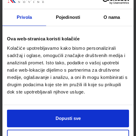
Magnelli
Školski razred
30 3.RAZRED SŠ
Privola
Pojedinosti
O nama
Vrsta školske knjige
UDŽBENIK
Vrsta škole
2 GIMNAZIJA
Nastavni predmet
TALIJANSKI JEZIK
Ova web-stranica koristi kolačiće
Reg br min
7124;7711
Kolačiće upotrebljavamo kako bismo personalizirali
sadržaj i oglase, omogućili značajke društvenih medija i
analizirali promet. Isto tako, podatke o vašoj upotrebi
naše web-lokacije dijelimo s partnerima za društvene
medije, oglašavanje i analizu, a oni ih mogu kombinirati s
drugim podacima koje ste im pružili ili koje su prikupili
dok ste upotrebljavali njihove usluge.
Dopusti sve
Newsletter prijava
Prijavite se kako bi primali informacije o novim