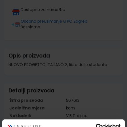
Dostupno za narudžbu
Osobno preuzimanje u PC Zagreb
Besplatno
Opis proizvoda
NUOVO PROGETTO ITALIANO 2; libro dello studente
Detalji proizvoda
Šifra proizvoda
567613
Jedinična mjera
kom
Nakladnik
V.B.Z. d.o.o.
Autor
Tellis Marin Sandro