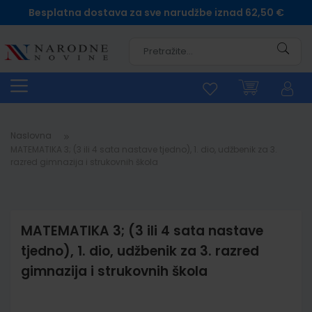
Besplatna dostava za sve narudžbe iznad 62,50 €
Pretra
Naslovna
MATEMATIKA 3; (3 ili 4 sata nastave tjedno), 1. dio, udžbenik za 3.
razred gimnazija i strukovnih škola
MATEMATIKA 3; (3 ili 4 sata nastave
tjedno), 1. dio, udžbenik za 3. razred
gimnazija i strukovnih škola