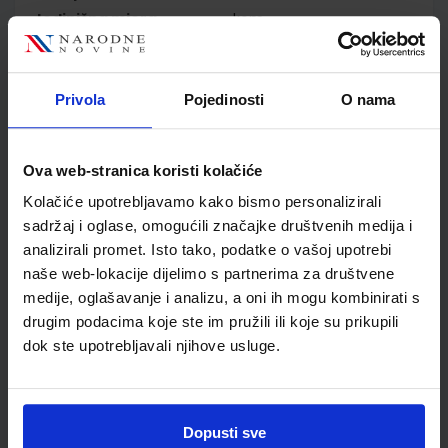
Jedinična mjera
kom
Nakladnik
ELEMENT d.o.o.
Autor
Branimir Dakić Neven
Elezović
Privola
Pojedinosti
O nama
Školski razred
30 3.RAZRED SŠ
Vrsta školske knjige
UDŽBENIK
Ova web-stranica koristi kolačiće
Vrsta škole
4 GIMNAZIJA+STRUKOVN
Nastavni predmet
MATEMATIKA
Kolačiće upotrebljavamo kako bismo personalizirali
sadržaj i oglase, omogućili značajke društvenih medija i
Reg br min
6681
analizirali promet. Isto tako, podatke o vašoj upotrebi
naše web-lokacije dijelimo s partnerima za društvene
medije, oglašavanje i analizu, a oni ih mogu kombinirati s
drugim podacima koje ste im pružili ili koje su prikupili
dok ste upotrebljavali njihove usluge.
Dopusti sve