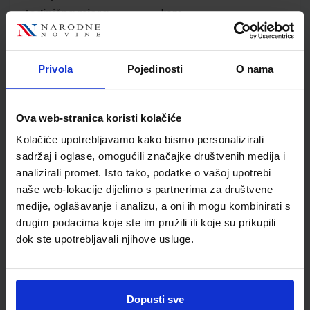
Jedinična mjera
kom
Nakladnik
ELEMENT d.o.o.
Autor
Branimir Dakić Neven
Elezović
Privola
Pojedinosti
O nama
Školski razred
30 3.RAZRED SŠ
Vrsta školske knjige
UDŽBENIK
Ova web-stranica koristi kolačiće
Vrsta škole
4 GIMNAZIJA+STRUKOVN
Nastavni predmet
MATEMATIKA
Kolačiće upotrebljavamo kako bismo personalizirali
sadržaj i oglase, omogućili značajke društvenih medija i
Reg br min
6684
analizirali promet. Isto tako, podatke o vašoj upotrebi
naše web-lokacije dijelimo s partnerima za društvene
medije, oglašavanje i analizu, a oni ih mogu kombinirati s
drugim podacima koje ste im pružili ili koje su prikupili
dok ste upotrebljavali njihove usluge.
Dopusti sve