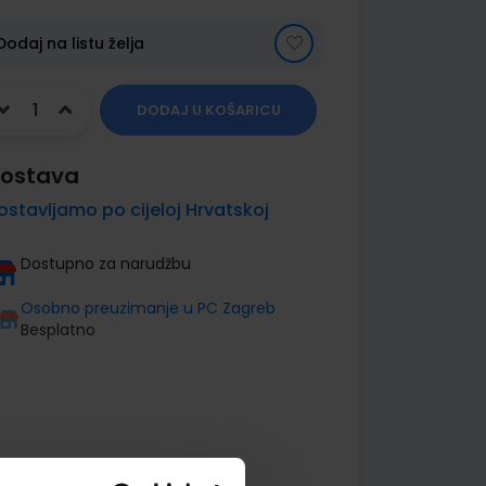
Dodaj na listu želja
DODAJ U KOŠARICU
ostava
ostavljamo po cijeloj Hrvatskoj
Dostupno za narudžbu
Osobno preuzimanje u PC Zagreb
Besplatno