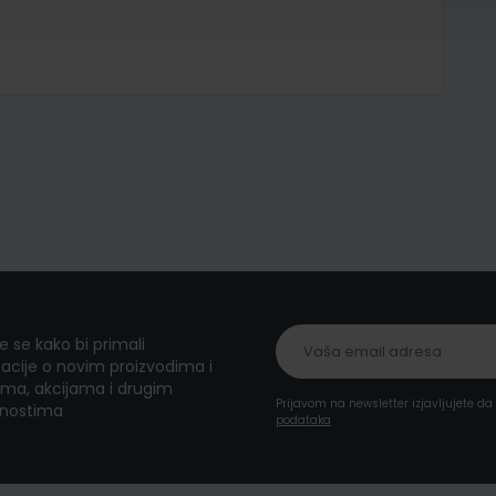
te se kako bi primali
acije o novim proizvodima i
ma, akcijama i drugim
Prijavom na newsletter izjavljujete d
nostima
podataka