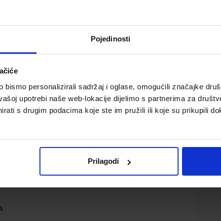
Pojedinosti
ačiće
 razredu gimnazije
bismo personalizirali sadržaj i oglase, omogućili značajke društv
vašoj upotrebi naše web-lokacije dijelimo s partnerima za društv
rati s drugim podacima koje ste im pružili ili koje su prikupili do
Prilagodi
d.d.
A