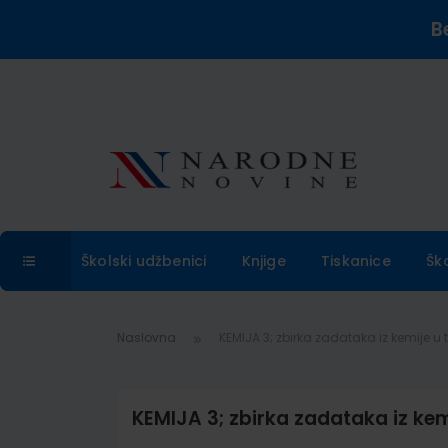
B
Školski udžbenici
Knjige
Tiskanice
Šk
Naslovna
KEMIJA 3; zbirka zadataka iz kemije u
KEMIJA 3; zbirka zadataka iz kem