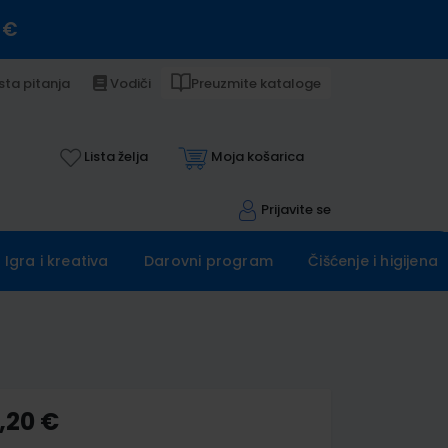
 €
sta pitanja
Vodiči
Preuzmite kataloge
Lista želja
Moja košarica
Prijavite se
Igra i kreativa
Darovni program
Čišćenje i higijena
,20 €