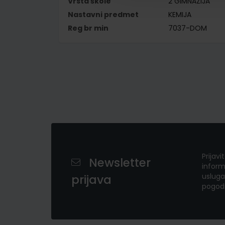
Vrsta škole
2 GIMNAZIJA
Nastavni predmet
KEMIJA
Reg br min
7037-DOM
Prijavi
Newsletter
inform
usluga
prijava
pogod