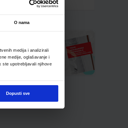
O nama
enih medija i analizirali
ene medije, oglašavanje i
k ste upotrebljavali njihove
Dopusti sve