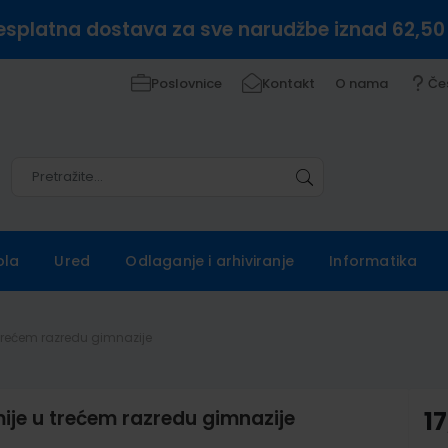
esplatna dostava za sve narudžbe iznad 62,50
Poslovnice
Kontakt
O nama
Če
Pretražite
Pretražite
ola
Ured
Odlaganje i arhiviranje
Informatika
 trećem razredu gimnazije
ije u trećem razredu gimnazije
17