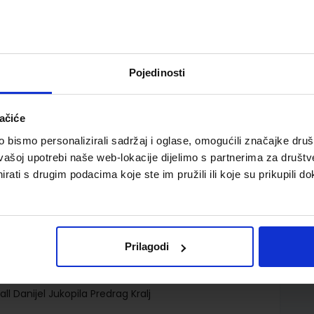
Pojedinosti
ačiće
lnim sadržajima u trećem razredu gimnazija i
bismo personalizirali sadržaj i oglase, omogućili značajke društv
vašoj upotrebi naše web-lokacije dijelimo s partnerima za društv
rati s drugim podacima koje ste im pružili ili koje su prikupili do
Prilagodi
d.d.
l Danijel Jukopila Predrag Kralj