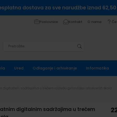
esplatna dostava za sve narudžbe iznad 62,50
Poslovnice
Kontakt
O nama
Če
Pretražite
Pretražite
ola
Ured
Odlaganje i arhiviranje
Informatika
m digitalnim sadržajima u trećem razredu gimnazija i strukovnih škola
datnim digitalnim sadržajima u trećem
2
kola