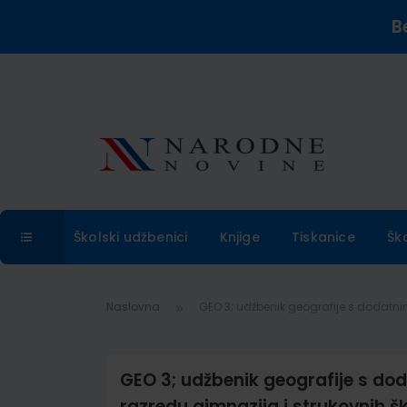
B
Školski udžbenici
Knjige
Tiskanice
Šk
Naslovna
GEO 3; udžbenik geografije s dodatni
GEO 3; udžbenik geografije s do
razredu gimnazija i strukovnih š