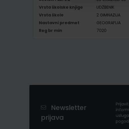
Vrsta školske knjige
UDŽBENIK
Vrsta škole
2 GIMNAZIJA
Nastavni predmet
GEOGRAFIJA
Reg br min
7020
Prijavi
Newsletter
inform
usluga
prijava
pogod