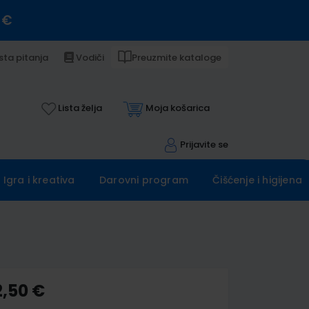
 €
sta pitanja
Vodiči
Preuzmite kataloge
Lista želja
Moja košarica
Prijavite se
Igra i kreativa
Darovni program
Čišćenje i higijena
2,50 €