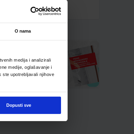
O nama
enih medija i analizirali
ene medije, oglašavanje i
k ste upotrebljavali njihove
Dopusti sve