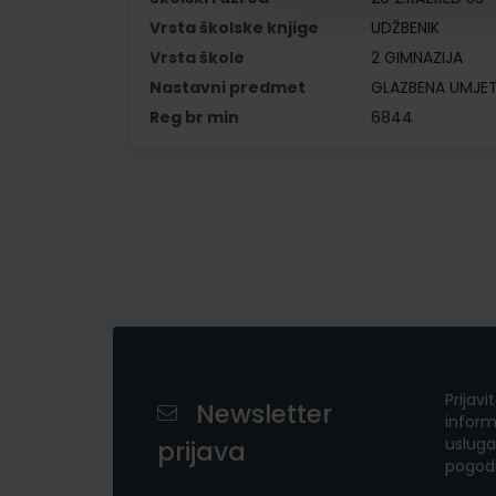
Vrsta školske knjige
UDŽBENIK
Vrsta škole
2 GIMNAZIJA
Nastavni predmet
GLAZBENA UMJE
Reg br min
6844
Prijavi
Newsletter
inform
usluga
prijava
pogod