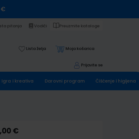
 €
sta pitanja
Vodiči
Preuzmite kataloge
Lista želja
Moja košarica
Prijavite se
Igra i kreativa
Darovni program
Čišćenje i higijena
,00 €