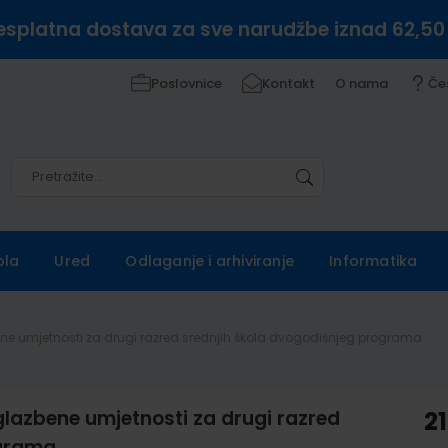
esplatna dostava za sve narudžbe iznad 62,50
Poslovnice
Kontakt
O nama
Če
Pretražite
Pretražite
ola
Ured
Odlaganje i arhiviranje
Informatika
ene umjetnosti za drugi razred srednjih škola dvogodišnjeg programa
lazbene umjetnosti za drugi razred
21
ograma