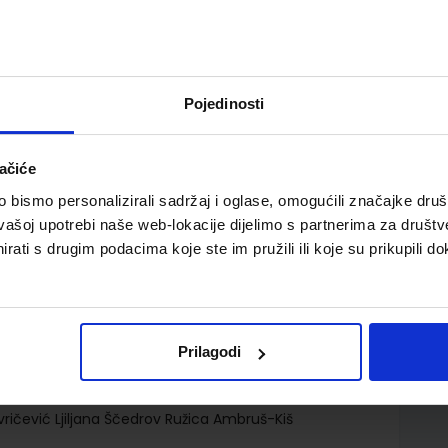
Pojedinosti
ačiće
nosti za drugi razred srednjih škola dvogodišnjeg
bismo personalizirali sadržaj i oglase, omogućili značajke društv
vašoj upotrebi naše web-lokacije dijelimo s partnerima za društv
rati s drugim podacima koje ste im pružili ili koje su prikupili do
Prilagodi
.o.
ričević Ljiljana Ščedrov Ružica Ambruš-Kiš