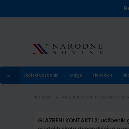
B
Školski udžbenici
Knjige
Tiskanice
Šk
Naslovna
GLAZBENI KONTAKTI 2; udžbenik glazb
GLAZBENI KONTAKTI 2; udžbenik g
srednjih škola dvogodišnjeg pr