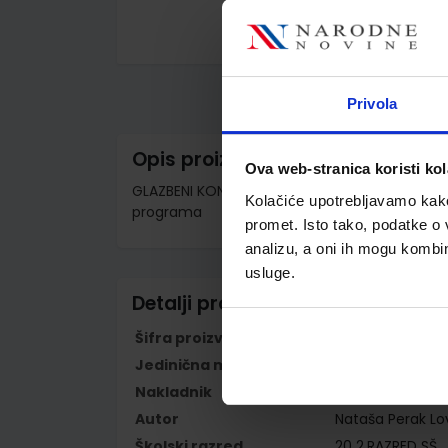
Skip
to
the
beginning
Privola
of
the
images
Opis proizvoda
gallery
Ova web-stranica koristi kol
GLAZBENI KONTAKTI 2; udžbenik glazbene umjet
Kolačiće upotrebljavamo kako 
programa
promet. Isto tako, podatke o 
analizu, a oni ih mogu kombini
usluge.
Detalji proizvoda
Šifra proizvoda
567693
Jedinična mjera
kom
Nakladnik
PROFIL KLETT d.o
Autor
Nataša Perak Lov
Školski razred
20 2.RAZRED SŠ