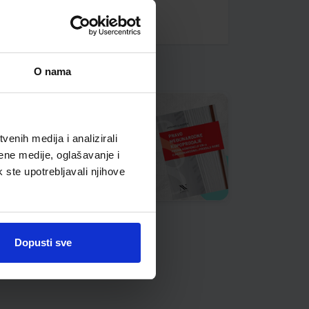
O nama
enih medija i analizirali
ene medije, oglašavanje i
k ste upotrebljavali njihove
Dopusti sve