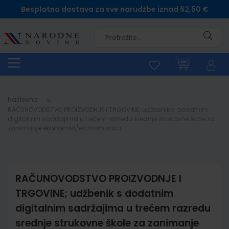
Besplatna dostava za sve narudžbe iznad 62,50 €
Pretra
Naslovna
RAČUNOVODSTVO PROIZVODNJE I TRGOVINE; udžbenik s dodatnim
digitalnim sadržajima u trećem razredu srednje strukovne škole za
zanimanje ekonomist/ekonomistica
RAČUNOVODSTVO PROIZVODNJE I
TRGOVINE; udžbenik s dodatnim
digitalnim sadržajima u trećem razredu
srednje strukovne škole za zanimanje