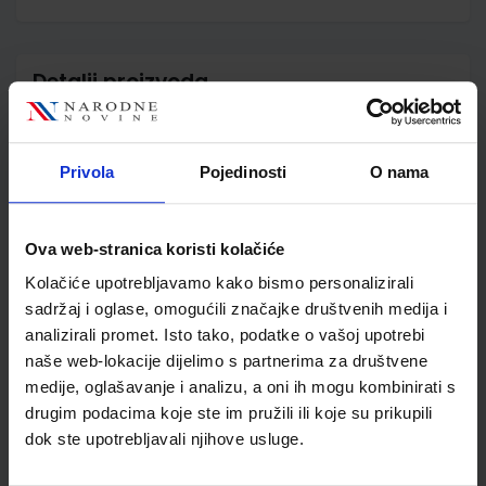
Detalji proizvoda
Šifra proizvoda
567723
Jedinična mjera
kom
Privola
Pojedinosti
O nama
Nakladnik
ŠKOLSKA KNJIGA d.d.
Autor
Safret Marić Dragović-
Kovač Hržica
Ova web-stranica koristi kolačiće
Školski razred
30 3.RAZRED SŠ
Kolačiće upotrebljavamo kako bismo personalizirali
Vrsta školske knjige
UDŽBENIK
sadržaj i oglase, omogućili značajke društvenih medija i
Vrsta škole
3 STRUKOVNA
analizirali promet. Isto tako, podatke o vašoj upotrebi
Nastavni predmet
EKONOMSKE ŠKOLE
naše web-lokacije dijelimo s partnerima za društvene
Reg br min
7079
medije, oglašavanje i analizu, a oni ih mogu kombinirati s
drugim podacima koje ste im pružili ili koje su prikupili
dok ste upotrebljavali njihove usluge.