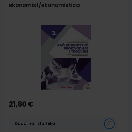
ekonomist/ekonomistica
Skip
to
the
end
of
the
images
gallery
Skip
to
the
21,80 €
beginning
of
the
images
Dodaj na listu želja
gallery