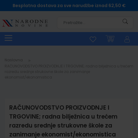
Besplatna dostava za sve narudžbe iznad 62,50 €
Pretra
Naslovna
RAČUNOVODSTVO PROIZVODNJE I TRGOVINE; radna bilježnica u trećem
razredu srednje strukovne škole za zanimanje
ekonomist/ekonomistica
RAČUNOVODSTVO PROIZVODNJE I
TRGOVINE; radna bilježnica u trećem
razredu srednje strukovne škole za
zanimanje ekonomist/ekonomistica