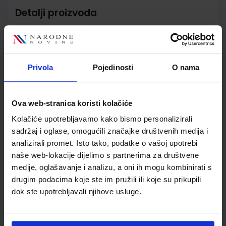
Detalji proizvoda
Šifra proizvoda
567724
Jedinična mjera
kom
Nakladnik
ŠKOLSKA KNJIGA d.d.
Privola
Pojedinosti
O nama
Autor
Branka Marić Ljerka
Dragović-Kovač
Školski razred
30 3.RAZRED SŠ
Ova web-stranica koristi kolačiće
Vrsta školske knjige
RADNA BILJEŽNICA
Kolačiće upotrebljavamo kako bismo personalizirali
Vrsta škole
3 STRUKOVNA
sadržaj i oglase, omogućili značajke društvenih medija i
Nastavni predmet
EKONOMSKE ŠKOLE
analizirali promet. Isto tako, podatke o vašoj upotrebi
Reg br min
7079-DOM
naše web-lokacije dijelimo s partnerima za društvene
medije, oglašavanje i analizu, a oni ih mogu kombinirati s
drugim podacima koje ste im pružili ili koje su prikupili
dok ste upotrebljavali njihove usluge.