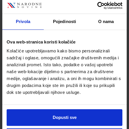
Nakladnik
ELEMENT d.o.o.
Autor
Nediljka Furčić
Školski razred
20 2.RAZRED SŠ
Privola
Pojedinosti
O nama
Vrsta školske knjige
RADNA BILJEŽNICA
Vrsta škole
3 STRUKOVNA
Ova web-stranica koristi kolačiće
Nastavni predmet
TEHNIČKE ŠKOLE
Kolačiće upotrebljavamo kako bismo personalizirali
Reg br min
6693-DOM
sadržaj i oglase, omogućili značajke društvenih medija i
analizirali promet. Isto tako, podatke o vašoj upotrebi
naše web-lokacije dijelimo s partnerima za društvene
medije, oglašavanje i analizu, a oni ih mogu kombinirati s
drugim podacima koje ste im pružili ili koje su prikupili
dok ste upotrebljavali njihove usluge.
Dopusti sve
Newsletter prijava