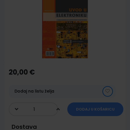
to
the
end
of
the
images
gallery
Skip
to
the
20,00 €
beginning
of
the
images
Dodaj na listu želja
gallery
DODAJ U KOŠARICU
Dostava