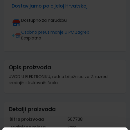
Dostavljamo po cijeloj Hrvatskoj
Dostupno za narudžbu
Osobno preuzimanje u PC Zagreb
Besplatno
Opis proizvoda
UVOD U ELEKTRONIKU; radna bilježnica za 2. razred
srednjih strukovnih škola
Detalji proizvoda
Šifra proizvoda
567738
Jedinična mjera
kom