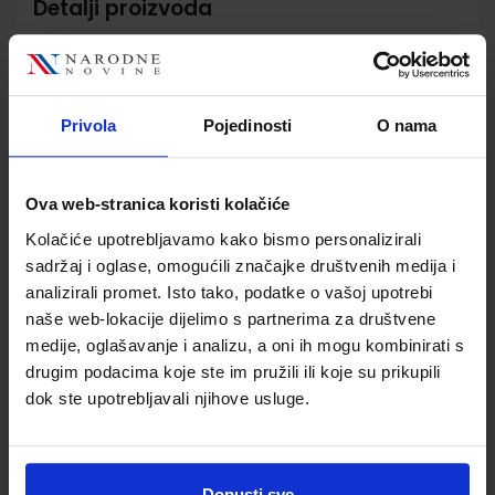
Detalji proizvoda
Šifra proizvoda
567765
Jedinična mjera
kom
Nakladnik
ŠKOLSKA KNJIGA d.d.
Privola
Pojedinosti
O nama
Autor
/
Školski razred
03 3.RAZRED OŠ
Vrsta školske knjige
RB S RAD.MATERIJALOM
Ova web-stranica koristi kolačiće
Vrsta škole
1 OSNOVNA
Kolačiće upotrebljavamo kako bismo personalizirali
Nastavni predmet
PRIRODA I DRUŠTVO
sadržaj i oglase, omogućili značajke društvenih medija i
Reg br min
7035-DOM2
analizirali promet. Isto tako, podatke o vašoj upotrebi
naše web-lokacije dijelimo s partnerima za društvene
medije, oglašavanje i analizu, a oni ih mogu kombinirati s
drugim podacima koje ste im pružili ili koje su prikupili
dok ste upotrebljavali njihove usluge.
Dopusti sve