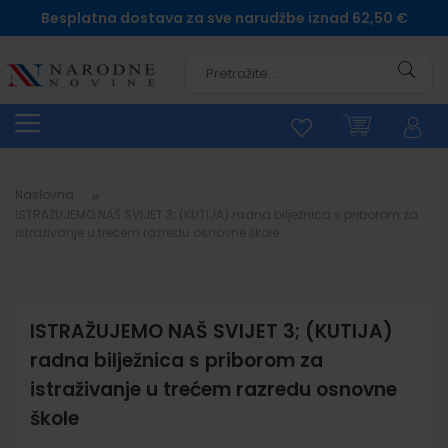
Besplatna dostava za sve narudžbe iznad 62,50 €
Pretra
Naslovna
ISTRAŽUJEMO NAŠ SVIJET 3; (KUTIJA) radna bilježnica s priborom za
istraživanje u trećem razredu osnovne škole
ISTRAŽUJEMO NAŠ SVIJET 3; (KUTIJA)
radna bilježnica s priborom za
istraživanje u trećem razredu osnovne
škole