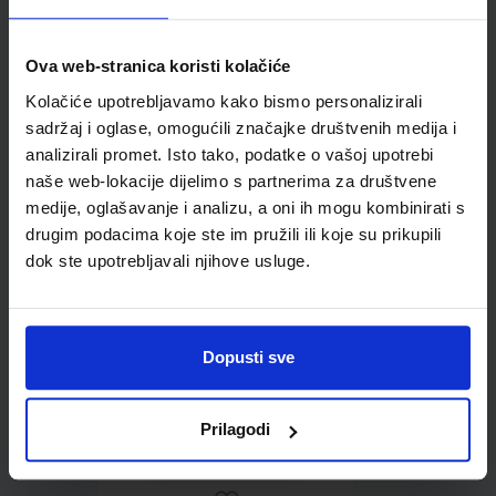
Ova web-stranica koristi kolačiće
Kolačiće upotrebljavamo kako bismo personalizirali
Omot PVC za školske
sadržaj i oglase, omogućili značajke društvenih medija i
udžbenike; dimenzije
analizirali promet. Isto tako, podatke o vašoj upotrebi
438x304; tip 274
naše web-lokacije dijelimo s partnerima za društvene
medije, oglašavanje i analizu, a oni ih mogu kombinirati s
drugim podacima koje ste im pružili ili koje su prikupili
dok ste upotrebljavali njihove usluge.
Dopusti sve
0,85 €
Prilagodi