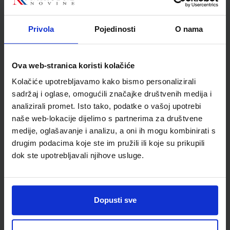
Božičević
Školski razred
02 2.RAZRED OŠ
Privola
Pojedinosti
O nama
Vrsta školske knjige
UDŽBENIK
Vrsta škole
1 OSNOVNA
Nastavni predmet
MATEMATIKA PP
Ova web-stranica koristi kolačiće
Reg br min
6618
Kolačiće upotrebljavamo kako bismo personalizirali
sadržaj i oglase, omogućili značajke društvenih medija i
analizirali promet. Isto tako, podatke o vašoj upotrebi
naše web-lokacije dijelimo s partnerima za društvene
medije, oglašavanje i analizu, a oni ih mogu kombinirati s
drugim podacima koje ste im pružili ili koje su prikupili
dok ste upotrebljavali njihove usluge.
Dopusti sve
Newsletter prijava
Prijavite se kako bi primali informacije o novim