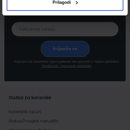
Prilagodi
proizvodima i uslugama, akcijama i drugim
pogodnostima
Prijavom na newsletter izjavljujete da ste upoznati s našom politikom
Privatnosti i sigurnosti podataka
Služba za korisnike
Korisnički račun
Status/Povijest narudžbi