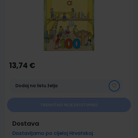
of
the
images
gallery
Skip
to
the
13,74 €
beginning
of
the
images
Dodaj na listu želja
gallery
TRENUTNO NIJE DOSTUPNO
Dostava
Dostavljamo po cijeloj Hrvatskoj