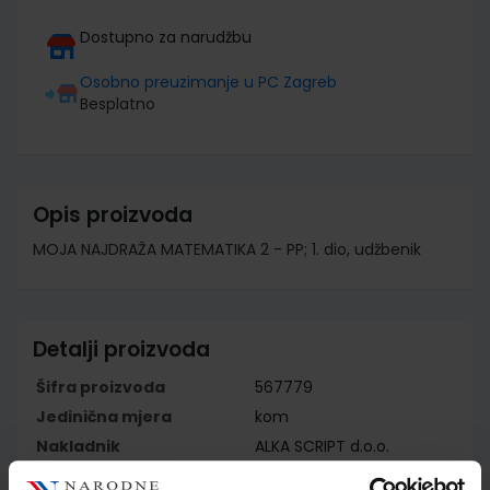
Dostupno za narudžbu
Osobno preuzimanje u PC Zagreb
Besplatno
Opis proizvoda
MOJA NAJDRAŽA MATEMATIKA 2 - PP; 1. dio, udžbenik
Detalji proizvoda
Šifra proizvoda
567779
Jedinična mjera
kom
Nakladnik
ALKA SCRIPT d.o.o.
Autor
Jagodić Mrkonjić