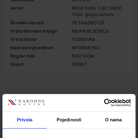
Autor
Rihter Rade Tojić Dlačić
Topić grupa autora
Školski razred
05 5.RAZRED OŠ
Vrsta školske knjige
RADNA BILJEŽNICA
Vrsta škole
1 OSNOVNA
Nastavni predmet
INFORMATIKA
Reg br min
6061-DOM
Omot
500167
Kupci najčešće biraju..
Privola
Pojedinosti
O nama
Omot PVC za školske