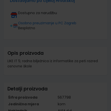
Dostavljamo po cijeloj Hrvatskoj
Dostupno za narudžbu
Osobno preuzimanje u PC Zagreb
Besplatno
Opis proizvoda
LIKE IT 5; radna bilježnica iz informatike za peti razred
osnovne škole
Detalji proizvoda
Šifra proizvoda
567798
Jedinična mjera
kom
Nakladnik
ALFA d.d.