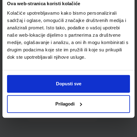
Ova web-stranica koristi kolačiće
udžbenike; dimenzije
433x272; tip 167
Kolačiće upotrebljavamo kako bismo personalizirali
sadržaj i oglase, omogućili značajke društvenih medija i
analizirali promet. Isto tako, podatke o vašoj upotrebi
naše web-lokacije dijelimo s partnerima za društvene
medije, oglašavanje i analizu, a oni ih mogu kombinirati s
drugim podacima koje ste im pružili ili koje su prikupili
dok ste upotrebljavali njihove usluge.
0,85 €
Dopusti sve
Prilagodi