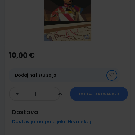
images
gallery
Skip
to
the
10,00 €
beginning
of
the
images
Dodaj na listu želja
gallery
DODAJ U KOŠARICU
Dostava
Dostavljamo po cijeloj Hrvatskoj