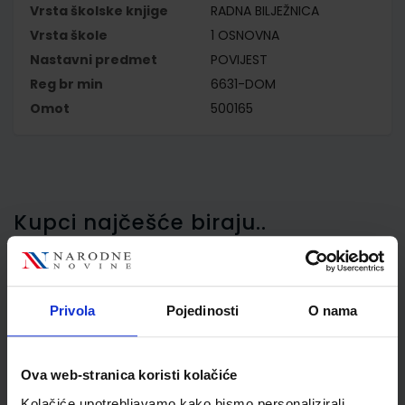
Vrsta školske knjige
RADNA BILJEŽNICA
Vrsta škole
1 OSNOVNA
Nastavni predmet
POVIJEST
Reg br min
6631-DOM
Omot
500165
Kupci najčešće biraju..
Privola
Pojedinosti
O nama
Omot PVC za školske
udžbenike; dimenzije
435x304; tip 165
Ova web-stranica koristi kolačiće
Kolačiće upotrebljavamo kako bismo personalizirali