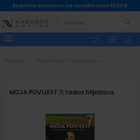
Besplatna dostava za sve narudžbe iznad 62,50 €
Pretra
Naslovna
MOJA POVIJEST 7; radna bilježnica
MOJA POVIJEST 7; radna bilježnica
Skip
to
the
end
of
the