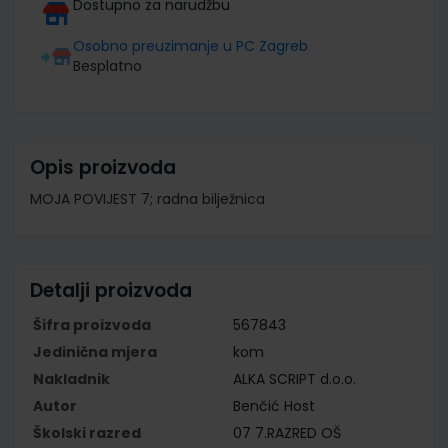
Dostupno za narudžbu
Osobno preuzimanje u PC Zagreb
Besplatno
Opis proizvoda
MOJA POVIJEST 7; radna bilježnica
Detalji proizvoda
Šifra proizvoda
567843
Jedinična mjera
kom
Nakladnik
ALKA SCRIPT d.o.o.
Autor
Benčić Host
Školski razred
07 7.RAZRED OŠ