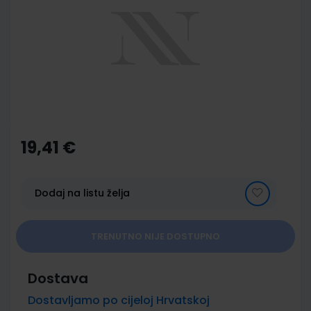
of
the
images
gallery
Skip
to
the
19,41 €
beginning
of
the
images
Dodaj na listu želja
gallery
TRENUTNO NIJE DOSTUPNO
Dostava
Dostavljamo po cijeloj Hrvatskoj