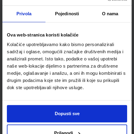
Školski razred
07 7.RAZRED OŠ
Vrsta školske knjige
UDŽBENIK
Privola
Pojedinosti
O nama
Vrsta škole
1 OSNOVNA
Nastavni predmet
MATEMATIKA PP
Ova web-stranica koristi kolačiće
Reg br min
6624
Kolačiće upotrebljavamo kako bismo personalizirali
sadržaj i oglase, omogućili značajke društvenih medija i
analizirali promet. Isto tako, podatke o vašoj upotrebi
naše web-lokacije dijelimo s partnerima za društvene
medije, oglašavanje i analizu, a oni ih mogu kombinirati s
drugim podacima koje ste im pružili ili koje su prikupili
dok ste upotrebljavali njihove usluge.
Newsletter prijava
Dopusti sve
Prijavite se kako bi primali informacije o novim
proizvodima i uslugama, akcijama i drugim
Prilagodi