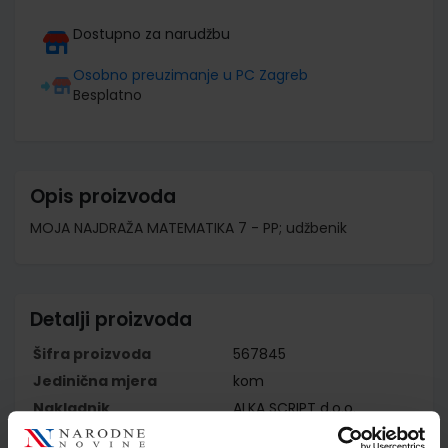
Dostupno za narudžbu
Osobno preuzimanje u PC Zagreb
Besplatno
Opis proizvoda
MOJA NAJDRAŽA MATEMATIKA 7 - PP; udžbenik
Detalji proizvoda
Šifra proizvoda
567845
Jedinična mjera
kom
Nakladnik
ALKA SCRIPT d.o.o.
Autor
Eberling Grbac