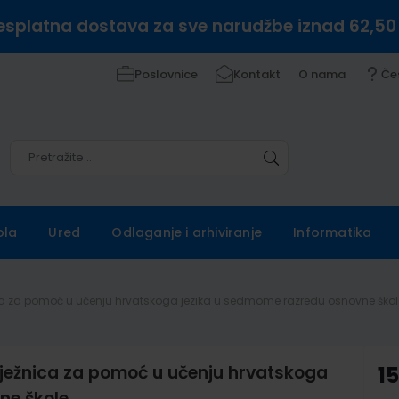
esplatna dostava za sve narudžbe iznad 62,50
Poslovnice
Kontakt
O nama
Če
Pretražite
Pretražite
ola
Ured
Odlaganje i arhiviranje
Informatika
nica za pomoć u učenju hrvatskoga jezika u sedmome razredu osnovne škol
lježnica za pomoć u učenju hrvatskoga
1
ne škole