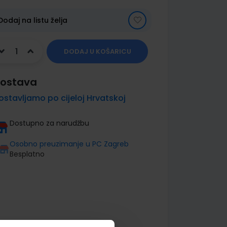
Dodaj na listu želja
DODAJ U KOŠARICU
ostava
ostavljamo po cijeloj Hrvatskoj
Dostupno za narudžbu
Osobno preuzimanje u PC Zagreb
Besplatno