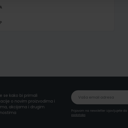
A
P
te se kako bi primali
acije o novim proizvodima i
ma, akcijama i drugim
Prijavom na newsletter izjavljujete d
nostima
podataka