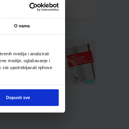
O nama
enih medija i analizirali
ene medije, oglašavanje i
k ste upotrebljavali njihove
Dopusti sve