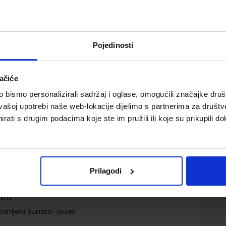
Pojedinosti
ačiće
bismo personalizirali sadržaj i oglase, omogućili značajke društv
pomoć u učenju hrvatskoga jezika u sedmome razredu
vašoj upotrebi naše web-lokacije dijelimo s partnerima za društv
rati s drugim podacima koje ste im pružili ili koje su prikupili do
Prilagodi
d.d.
 Danijela Sunara-Jozek