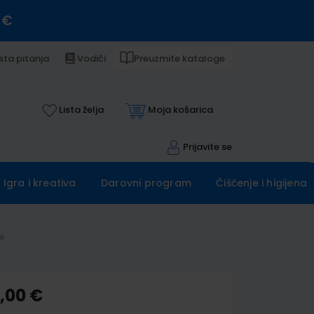
 €
sta pitanja
Vodiči
Preuzmite kataloge
Lista želja
Moja košarica
Prijavite se
Igra i kreativa
Darovni program
Čišćenje i higijena
e
5,00 €