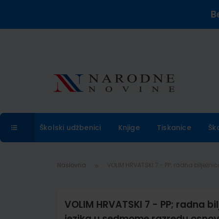
B
Školski udžbenici
Knjige
Tiskanice
Šk
Naslovna
VOLIM HRVATSKI 7 - PP; radna biljež
VOLIM HRVATSKI 7 - PP; radna bi
jezika u sedmome razredu osnov