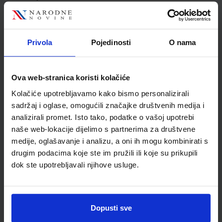
Jedinična mjera
kom
Nakladnik
ŠKOLSKA KNJIGA d.d.
Autor
Dubravka Despoja Erika
Privola
Pojedinosti
O nama
Tušek Vrhovec
Školski razred
07 7.RAZRED OŠ
Vrsta školske knjige
RADNA BILJEŽNICA
Ova web-stranica koristi kolačiće
Vrsta škole
1 OSNOVNA
Kolačiće upotrebljavamo kako bismo personalizirali
Nastavni predmet
FIZIKA PP
sadržaj i oglase, omogućili značajke društvenih medija i
analizirali promet. Isto tako, podatke o vašoj upotrebi
naše web-lokacije dijelimo s partnerima za društvene
medije, oglašavanje i analizu, a oni ih mogu kombinirati s
drugim podacima koje ste im pružili ili koje su prikupili
dok ste upotrebljavali njihove usluge.
Dopusti sve