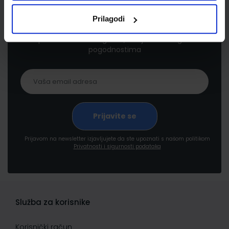
Newsletter prijava
Prilagodi
Prijavite se kako bi primali informacije o novim
proizvodima i uslugama, akcijama i drugim
pogodnostima
Prijavom na newsletter izjavljujete da ste upoznati s našom politikom
Privatnosti i sigurnosti podataka
Služba za korisnike
Korisnički račun