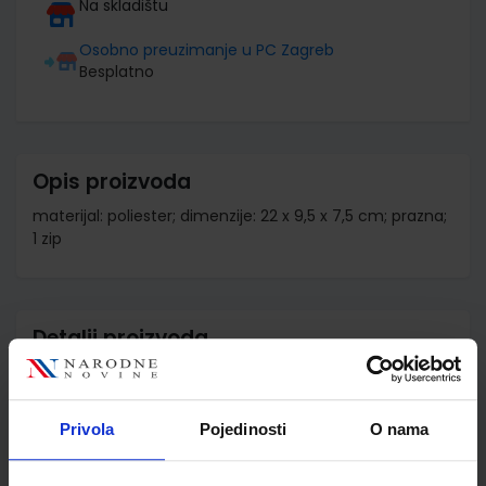
Na skladištu
Osobno preuzimanje u PC Zagreb
Besplatno
Opis proizvoda
materijal: poliester; dimenzije: 22 x 9,5 x 7,5 cm; prazna;
1 zip
Detalji proizvoda
Šifra proizvoda
573252
Jedinična mjera
kom
Privola
Pojedinosti
O nama