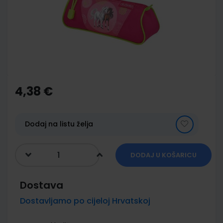
images
gallery
Skip
to
the
4,38 €
beginning
of
the
images
Dodaj na listu želja
gallery
DODAJ U KOŠARICU
Dostava
Dostavljamo po cijeloj Hrvatskoj