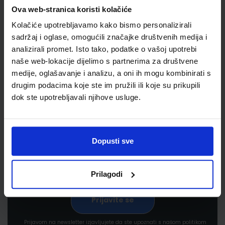
Ova web-stranica koristi kolačiće
Kolačiće upotrebljavamo kako bismo personalizirali
sadržaj i oglase, omogućili značajke društvenih medija i
analizirali promet. Isto tako, podatke o vašoj upotrebi
naše web-lokacije dijelimo s partnerima za društvene
medije, oglašavanje i analizu, a oni ih mogu kombinirati s
drugim podacima koje ste im pružili ili koje su prikupili
Newsletter prijava
dok ste upotrebljavali njihove usluge.
Prijavite se kako bi primali informacije o novim
proizvodima i uslugama, akcijama i drugim
pogodnostima
Dopusti sve
Prilagodi
Prijavom na newsletter izjavljujete da ste upoznati s našom politikom