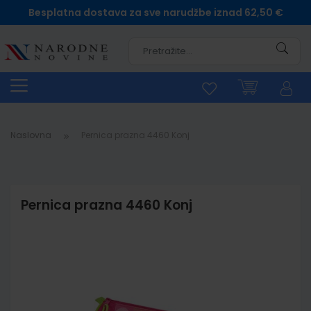
Besplatna dostava za sve narudžbe iznad 62,50 €
Pretra
Naslovna
Pernica prazna 4460 Konj
Pernica prazna 4460 Konj
Skip
to
the
end
of
the