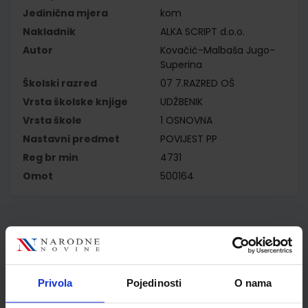
Jedinična mjera
kom
Nakladnik
ALKA SCRIPT d.o.o.
Autor
Kovačić-Malbaša Jugo-
Superina
Školski razred
07 7.RAZRED OŠ
Vrsta školske knjige
UDŽBENIK
Vrsta škole
1 OSNOVNA
Nastavni predmet
POVIJEST PP
Reg br min
4731
Omot
500164
Kupci najčešće biraju..
Privola
Pojedinosti
O nama