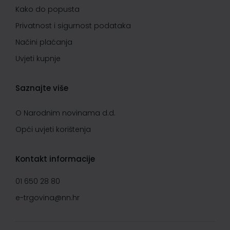
Kako do popusta
Privatnost i sigurnost podataka
Načini plaćanja
Uvjeti kupnje
Saznajte više
O Narodnim novinama d.d.
Opći uvjeti korištenja
Kontakt informacije
01 650 28 80
e-trgovina@nn.hr