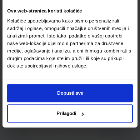
Ova web-stranica koristi kolačiće
Omot PVC za školske
Kolačiće upotrebljavamo kako bismo personalizirali
udžbenike; dimenzije
433x304; tip 164
sadržaj i oglase, omogućili značajke društvenih medija i
analizirali promet. Isto tako, podatke o vašoj upotrebi
naše web-lokacije dijelimo s partnerima za društvene
medije, oglašavanje i analizu, a oni ih mogu kombinirati s
drugim podacima koje ste im pružili ili koje su prikupili
dok ste upotrebljavali njihove usluge.
0,85 €
Dopusti sve
Prilagodi